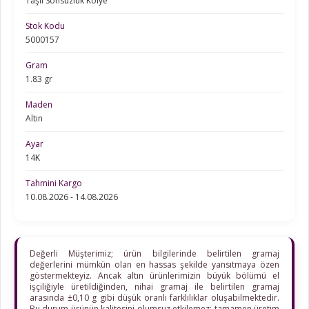
Taşlı Sonsuzluk Kolye
Stok Kodu
5000157
Gram
1.83 gr
Maden
Altın
Ayar
14K
Tahmini Kargo
10.08.2026 - 14.08.2026
Değerli Müşterimiz; ürün bilgilerinde belirtilen gramaj
değerlerini mümkün olan en hassas şekilde yansıtmaya özen
göstermekteyiz. Ancak altın ürünlerimizin büyük bölümü el
işçiliğiyle üretildiğinden, nihai gramaj ile belirtilen gramaj
arasında ±0,10 g gibi düşük oranlı farklılıklar oluşabilmektedir.
Bu durum ürünün kalitesini olumsuz etkilemez; tamamen üretim