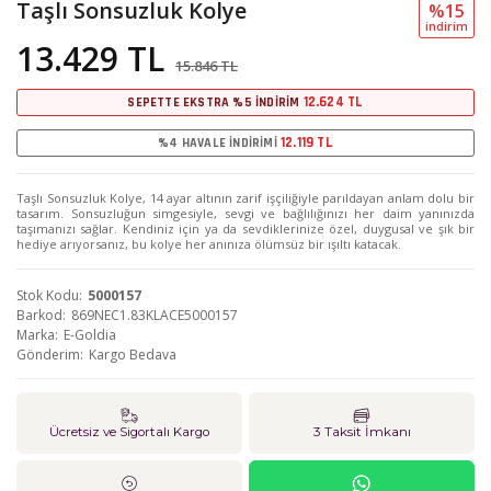
Taşlı Sonsuzluk Kolye
%15
i̇ndi̇ri̇m
13.429 TL
15.846 TL
12.624 TL
SEPETTE EKSTRA %5 İNDİRİM
12.119 TL
%4 HAVALE İNDİRİMİ
Taşlı Sonsuzluk Kolye, 14 ayar altının zarif işçiliğiyle parıldayan anlam dolu bir
tasarım. Sonsuzluğun simgesiyle, sevgi ve bağlılığınızı her daim yanınızda
taşımanızı sağlar. Kendiniz için ya da sevdiklerinize özel, duygusal ve şık bir
hediye arıyorsanız, bu kolye her anınıza ölümsüz bir ışıltı katacak.
Stok Kodu
5000157
Barkod
869NEC1.83KLACE5000157
Marka
E-Goldia
Gönderim
Kargo Bedava
Ücretsiz ve Sigortalı Kargo
3 Taksit İmkanı