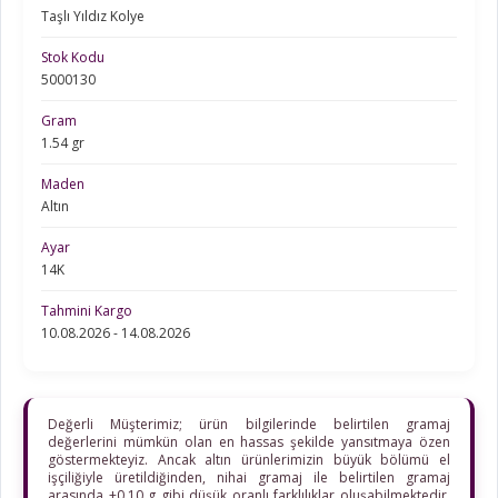
Taşlı Yıldız Kolye
Stok Kodu
5000130
Gram
1.54 gr
Maden
Altın
Ayar
14K
Tahmini Kargo
10.08.2026 - 14.08.2026
Değerli Müşterimiz; ürün bilgilerinde belirtilen gramaj
değerlerini mümkün olan en hassas şekilde yansıtmaya özen
göstermekteyiz. Ancak altın ürünlerimizin büyük bölümü el
işçiliğiyle üretildiğinden, nihai gramaj ile belirtilen gramaj
arasında ±0,10 g gibi düşük oranlı farklılıklar oluşabilmektedir.