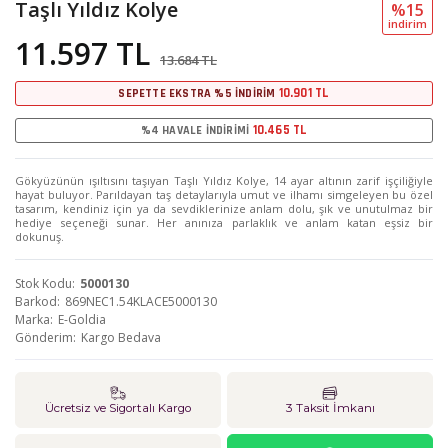
Taşlı Yıldız Kolye
%15
i̇ndi̇ri̇m
11.597 TL
13.684 TL
10.901 TL
SEPETTE EKSTRA %5 İNDİRİM
10.465 TL
%4 HAVALE İNDİRİMİ
Gökyüzünün ışıltısını taşıyan Taşlı Yıldız Kolye, 14 ayar altının zarif işçiliğiyle
hayat buluyor. Parıldayan taş detaylarıyla umut ve ilhamı simgeleyen bu özel
tasarım, kendiniz için ya da sevdiklerinize anlam dolu, şık ve unutulmaz bir
hediye seçeneği sunar. Her anınıza parlaklık ve anlam katan eşsiz bir
dokunuş.
Stok Kodu
5000130
Barkod
869NEC1.54KLACE5000130
Marka
E-Goldia
Gönderim
Kargo Bedava
Ücretsiz ve Sigortalı Kargo
3 Taksit İmkanı