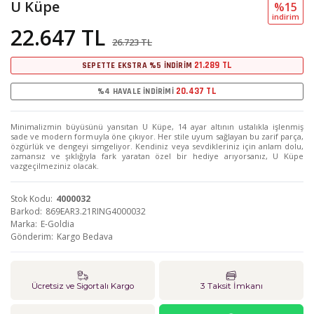
U Küpe
%15
i̇ndi̇ri̇m
22.647 TL
26.723 TL
21.289 TL
SEPETTE EKSTRA %5 İNDİRİM
20.437 TL
%4 HAVALE İNDİRİMİ
Minimalizmin büyüsünü yansıtan U Küpe, 14 ayar altının ustalıkla işlenmiş
sade ve modern formuyla öne çıkıyor. Her stile uyum sağlayan bu zarif parça,
özgürlük ve dengeyi simgeliyor. Kendiniz veya sevdikleriniz için anlam dolu,
zamansız ve şıklığıyla fark yaratan özel bir hediye arıyorsanız, U Küpe
vazgeçilmeziniz olacak.
Stok Kodu
4000032
Barkod
869EAR3.21RING4000032
Marka
E-Goldia
Gönderim
Kargo Bedava
Ücretsiz ve Sigortalı Kargo
3 Taksit İmkanı