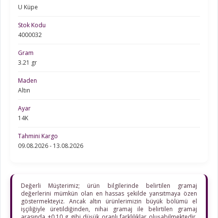
U Küpe
Stok Kodu
4000032
Gram
3.21 gr
Maden
Altın
Ayar
14K
Tahmini Kargo
09.08.2026 - 13.08.2026
Değerli Müşterimiz; ürün bilgilerinde belirtilen gramaj
değerlerini mümkün olan en hassas şekilde yansıtmaya özen
göstermekteyiz. Ancak altın ürünlerimizin büyük bölümü el
işçiliğiyle üretildiğinden, nihai gramaj ile belirtilen gramaj
arasında ±0,10 g gibi düşük oranlı farklılıklar oluşabilmektedir.