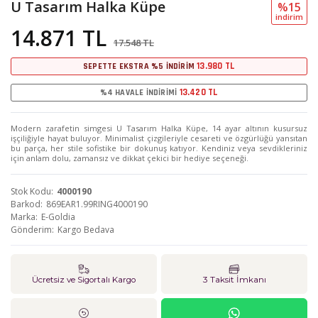
U Tasarım Halka Küpe
%15
i̇ndi̇ri̇m
14.871 TL
17.548 TL
13.980 TL
SEPETTE EKSTRA %5 İNDİRİM
13.420 TL
%4 HAVALE İNDİRİMİ
Modern zarafetin simgesi U Tasarım Halka Küpe, 14 ayar altının kusursuz
işçiliğiyle hayat buluyor. Minimalist çizgileriyle cesareti ve özgürlüğü yansıtan
bu parça, her stile sofistike bir dokunuş katıyor. Kendiniz veya sevdikleriniz
için anlam dolu, zamansız ve dikkat çekici bir hediye seçeneği.
Stok Kodu
4000190
Barkod
869EAR1.99RING4000190
Marka
E-Goldia
Gönderim
Kargo Bedava
Ücretsiz ve Sigortalı Kargo
3 Taksit İmkanı