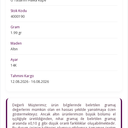
U Tasarım Halka Küpe
Stok Kodu
4000190
Gram
1.99 gr
Maden
Altın
Ayar
14K
Tahmini Kargo
12.08.2026 - 16.08.2026
Değerli Müşterimiz; ürün bilgilerinde belirtilen gramaj
değerlerini mümkün olan en hassas şekilde yansıtmaya özen
göstermekteyiz. Ancak altın ürünlerimizin büyük bölümü el
işçiliğiyle üretildiğinden, nihai gramaj ile belirtilen gramaj
arasında ±0,10 g gibi düşük oranlı farklılıklar oluşabilmektedir.
Bu durum ürünün kalitesini olumsuz etkilemez; tamamen üretim