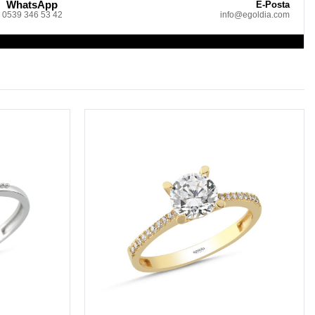
WhatsApp
E-Posta
0539 346 53 42
info@egoldia.com