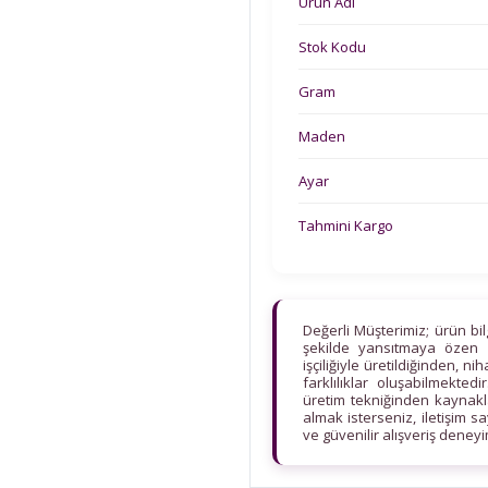
Ürün Adı
Stok Kodu
Gram
Maden
Ayar
Tahmini Kargo
Değerli Müşterimiz; ürün bi
şekilde yansıtmaya özen 
işçiliğiyle üretildiğinden, n
farklılıklar oluşabilmekt
üretim tekniğinden kaynaklan
almak isterseniz, iletişim s
ve güvenilir alışveriş deney