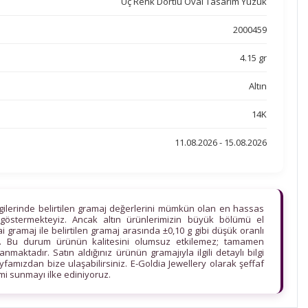
Üç Renk Dörtlü Oval Tasarım Yüzük
2000459
4.15 gr
Altın
14K
11.08.2026 - 15.08.2026
lgilerinde belirtilen gramaj değerlerini mümkün olan en hassas
göstermekteyiz. Ancak altın ürünlerimizin büyük bölümü el
ihai gramaj ile belirtilen gramaj arasında ±0,10 g gibi düşük oranlı
edir. Bu durum ürünün kalitesini olumsuz etkilemez; tamamen
maktadır. Satın aldığınız ürünün gramajıyla ilgili detaylı bilgi
ayfamızdan bize ulaşabilirsiniz. E-Goldia Jewellery olarak şeffaf
imi sunmayı ilke ediniyoruz.