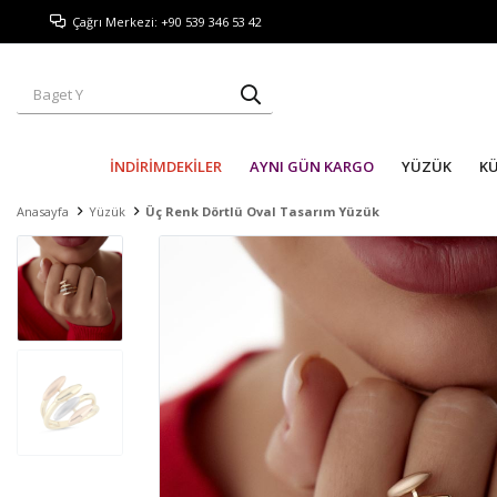
Çağrı Merkezi: +90 539 346 53 42
İNDİRİMDEKİLER
AYNI GÜN KARGO
YÜZÜK
K
Anasayfa
Yüzük
Üç Renk Dörtlü Oval Tasarım Yüzük