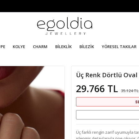
ÜPE
KOLYE
CHARM
BİLEKLİK
BİLEZİK
YÖRESEL TAKILAR
Üç Renk Dörtlü Oval
29.766 TL
35.124 TL
S
Üç farklı rengin zarif uyumuyla ta
işlenmiş detaylarıyla öne çıkıyor.