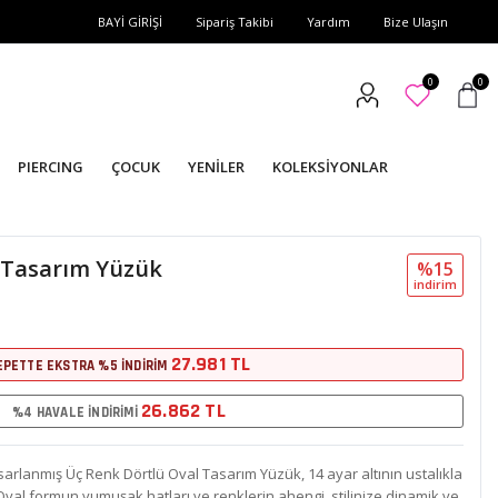
BAYİ GİRİŞİ
Sipariş Takibi
Yardım
Bize Ulaşın
0
0
PIERCING
ÇOCUK
YENİLER
KOLEKSİYONLAR
 Tasarım Yüzük
%15
i̇ndi̇ri̇m
27.981 TL
EPETTE EKSTRA %5 İNDİRİM
26.862 TL
%4 HAVALE İNDİRİMİ
sarlanmış Üç Renk Dörtlü Oval Tasarım Yüzük, 14 ayar altının ustalıkla
 Oval formun yumuşak hatları ve renklerin ahengi, stilinize dinamik ve