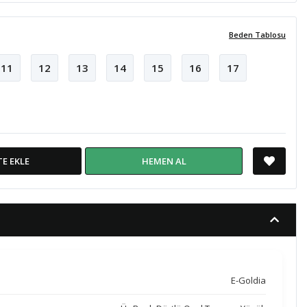
Beden Tablosu
11
12
13
14
15
16
17
TE EKLE
HEMEN AL
E-Goldia