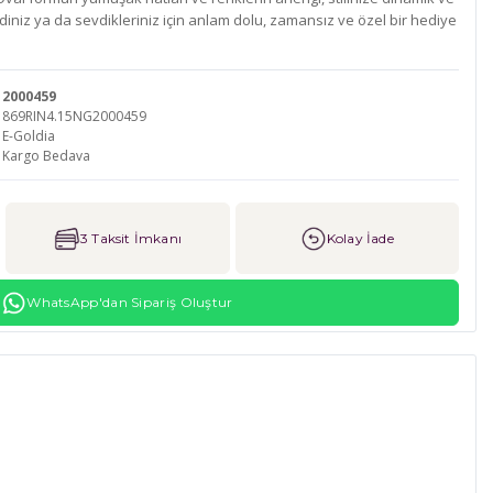
diniz ya da sevdikleriniz için anlam dolu, zamansız ve özel bir hediye
2000459
869RIN4.15NG2000459
E-Goldia
Kargo Bedava
3 Taksit İmkanı
Kolay İade
WhatsApp'dan Sipariş Oluştur