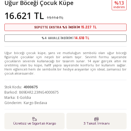
Uğur Böceği Çocuk Küpe
%13
i̇ndi̇ri̇m
16.621 TL
19.114 TL
15.227 TL
SEPETTE EKSTRA %5 İNDİRİM
14.618 TL
%4 HAVALE İNDİRİMİ
Uğur böceği çocuk küpe, şans ve mutluluğun sembolü olan uğur böceği
figürüyle çocuklar için neşeli bir anlam taşır. Sevimli formu sayesinde
çocukların severek kullanacağı bir tasarım sunar. 14 ayar gerçek altın ile
üretilmiş olan bu küpe, hafif yapısı sayesinde konforlu bir kullanım sağlar.
Hem eğlenceli hem de sembolik bir hediye arayanlar için ideal, zamansız bir
çocuk aksesuarıdır.
Stok Kodu
4000675
Barkod
869EAR2.23ING4000675
Marka
E-Goldia
Gönderim
Kargo Bedava
Ücretsiz ve Sigortalı Kargo
3 Taksit İmkanı