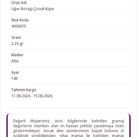
Ürün Adı
Uğur Böceği Çocuk Küpe
Stok Kodu
4000675
Gram
2.23 gr
Maden
Altın
Ayar
14K
Tahmini Kargo
11.08.2026 - 15.08.2026
Değerli Müşterimiz; ürün bilgilerinde belirtilen gramaj
değerlerini mümkün olan en hassas şekilde yansıtmaya özen
göstermekteyiz. Ancak altın ürünlerimizin büyük bölümü el
işçiliğiyle üretildiğinden, nihai gramaj ile belirtilen gramaj