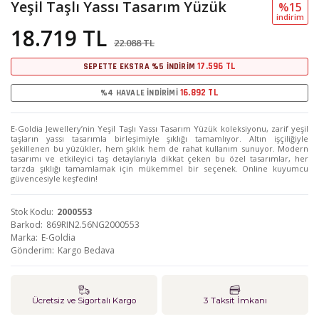
Yeşil Taşlı Yassı Tasarım Yüzük
%15
i̇ndi̇ri̇m
18.719 TL
22.088 TL
17.596 TL
SEPETTE EKSTRA %5 İNDİRİM
16.892 TL
%4 HAVALE İNDİRİMİ
E-Goldia Jewellery’nin Yeşil Taşlı Yassı Tasarım Yüzük koleksiyonu, zarif yeşil
taşların yassı tasarımla birleşimiyle şıklığı tamamlıyor. Altın işçiliğiyle
şekillenen bu yüzükler, hem şıklık hem de rahat kullanım sunuyor. Modern
tasarımı ve etkileyici taş detaylarıyla dikkat çeken bu özel tasarımlar, her
tarzda şıklığı tamamlamak için mükemmel bir seçenek. Online kuyumcu
güvencesiyle keşfedin!
Stok Kodu
2000553
Barkod
869RIN2.56NG2000553
Marka
E-Goldia
Gönderim
Kargo Bedava
Ücretsiz ve Sigortalı Kargo
3 Taksit İmkanı