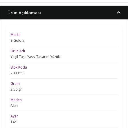
Ürün Açıklaması
Marka
E-Goldia
Ürün Adı
Yeşil Taşlı Yassı Tasarım Yüzük
Stok Kodu
2000553
Gram
2.56 gr
Maden
Altın
Ayar
14K