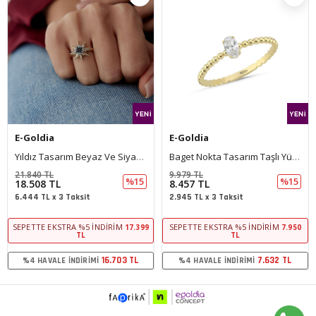
E-Goldia
E-Goldia
Yıldız Tasarım Beyaz Ve Siyah Taşlı Yüzük
Baget Nokta Tasarım Taşlı Yüzük
21.840 TL
9.979 TL
%15
%15
18.508 TL
8.457 TL
6.444 TL x 3 Taksit
2.945 TL x 3 Taksit
SEPETTE EKSTRA %5 İNDIRIM
SEPETTE EKSTRA %5 İNDIRIM
17.399
7.950
TL
TL
16.703 TL
7.632 TL
%4 HAVALE İNDIRIMI
%4 HAVALE İNDIRIMI