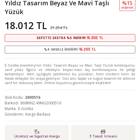
Yıldız Tasarım Beyaz Ve Mavi Taşlı
%15
i̇ndi̇ri̇m
Yüzük
18.012 TL
21.254 TL
16.932 TL
SEPETTE EKSTRA %5 İNDİRİM
16.255 TL
%4 HAVALE İNDİRİMİ
E-Goldia Jewellery’nin Yıldız Tasarım Beyaz ve Mavi Taşlı Yüzük koleksiyonu,
zarif yıldız figürü ve etkileyici beyaz-mavi taş kombinasyonu ile şıklığı
tamamlıyor. Altın işçiliğiyle şekillenen bu yüzükler, hem modern hem de
klasik detayları bir araya getiriyor. Göz alıcı taşlar ve özgün tasarım ile stilinize
zarif bir dokunuş katın. Online kuyumcu güvencesiyle keşfedin!
Stok Kodu
2000516
Barkod
869RIN2.49NG2000516
Marka
E-Goldia
Gönderim
Kargo Bedava
Ücretsiz ve Sigortalı Kargo
3 Taksit İmkanı