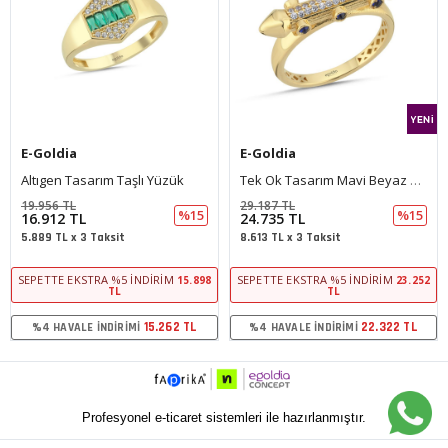
E-Goldia
E-Goldia
Altıgen Tasarım Taşlı Yüzük
Tek Ok Tasarım Mavi Beyaz Taşlı Yüzük
19.956 TL
29.187 TL
%15
%15
16.912 TL
24.735 TL
5.889 TL x 3 Taksit
8.613 TL x 3 Taksit
SEPETTE EKSTRA %5 İNDIRIM
SEPETTE EKSTRA %5 İNDIRIM
15.898
23.252
TL
TL
15.262 TL
22.322 TL
%4 HAVALE İNDIRIMI
%4 HAVALE İNDIRIMI
Profesyonel e-ticaret sistemleri ile hazırlanmıştır.