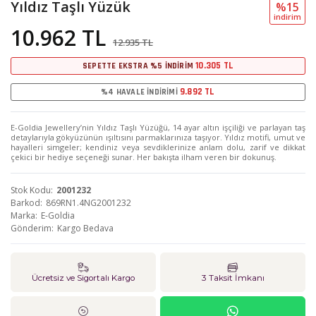
Yıldız Taşlı Yüzük
%15
i̇ndi̇ri̇m
10.962 TL
12.935 TL
10.305 TL
SEPETTE EKSTRA %5 İNDİRİM
9.892 TL
%4 HAVALE İNDİRİMİ
E-Goldia Jewellery’nin Yıldız Taşlı Yüzüğü, 14 ayar altın işçiliği ve parlayan taş
detaylarıyla gökyüzünün ışıltısını parmaklarınıza taşıyor. Yıldız motifi, umut ve
hayalleri simgeler; kendiniz veya sevdiklerinize anlam dolu, zarif ve dikkat
çekici bir hediye seçeneği sunar. Her bakışta ilham veren bir dokunuş.
Stok Kodu
2001232
Barkod
869RN1.4NG2001232
Marka
E-Goldia
Gönderim
Kargo Bedava
Ücretsiz ve Sigortalı Kargo
3 Taksit İmkanı