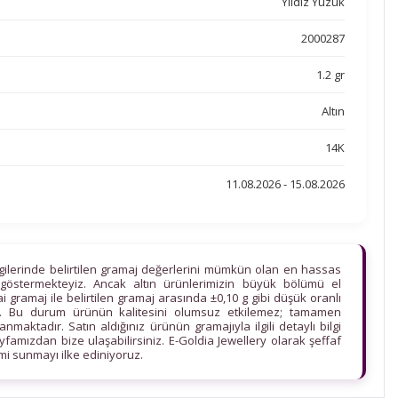
Yıldız Yüzük
2000287
1.2 gr
Altın
14K
11.08.2026 - 15.08.2026
lgilerinde belirtilen gramaj değerlerini mümkün olan en hassas
göstermekteyiz. Ancak altın ürünlerimizin büyük bölümü el
ihai gramaj ile belirtilen gramaj arasında ±0,10 g gibi düşük oranlı
edir. Bu durum ürünün kalitesini olumsuz etkilemez; tamamen
maktadır. Satın aldığınız ürünün gramajıyla ilgili detaylı bilgi
ayfamızdan bize ulaşabilirsiniz. E-Goldia Jewellery olarak şeffaf
imi sunmayı ilke ediniyoruz.