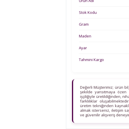
Ürün Adı
Stok Kodu
Gram
Maden
Ayar
Tahmini Kargo
Değerli Müşterimiz; ürün bi
şekilde yansıtmaya özen 
işçiliğiyle üretildiğinden, n
farklılıklar oluşabilmekt
üretim tekniğinden kaynaklan
almak isterseniz, iletişim s
ve güvenilir alışveriş deney