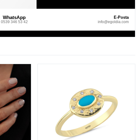
WhatsApp
E-Posta
0539 346 53 42
info@egoldia.com