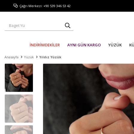
Çağrı Merkezi: +90 539 346 53 42
İNDİRİMDEKİLER
AYNI GÜN KARGO
YÜZÜK
K
Anasayfa
Yüzük
Yıldız Yüzük