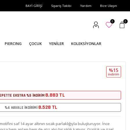
BAYİ GİRİŞİ
Sipariş Takibi
Yardım
Bize Ulaşın
0
0
PIERCING
ÇOCUK
YENİLER
KOLEKSİYONLAR
%15
i̇ndi̇ri̇m
8.883 TL
EPETTE EKSTRA %5 İNDİRİM
8.528 TL
%4 HAVALE İNDİRİMİ
 motifini saf 14 ayar altının sıcak parlaklığıyla buluşturuyor. İnce
ınıza hem anlam hem de göz alıcı bir şıklık katıyor. Günlük ve özel