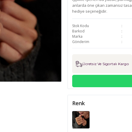
anlarda öne çıkan zamansız tasarı
hediye seçeneğidir.
Stok Kodu
Barkod
Marka
Gönderim
Ücretsiz Ve Sigortalı Kargo
Renk