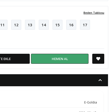
Beden Tablosu
11
12
13
14
15
16
17
TE EKLE
HEMEN AL
E-Goldia