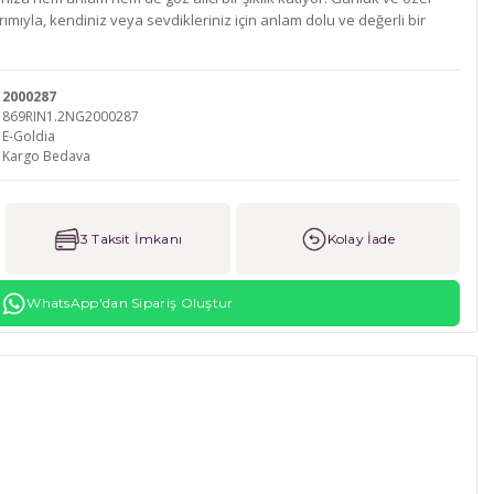
mıyla, kendiniz veya sevdikleriniz için anlam dolu ve değerli bir
2000287
869RIN1.2NG2000287
E-Goldia
Kargo Bedava
3 Taksit İmkanı
Kolay İade
WhatsApp'dan Sipariş Oluştur