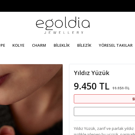
ÜPE
KOLYE
CHARM
BİLEKLİK
BİLEZİK
YÖRESEL TAKILAR
Yıldız Yüzük
9.450 TL
11.151 TL
S
Yıldız Yüzük, zarif ve parlak yıldız
işçilikle işlenen bu yüzük, parmağ