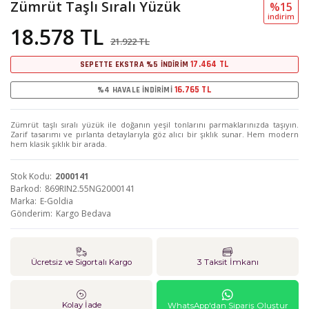
Zümrüt Taşlı Sıralı Yüzük
%15
i̇ndi̇ri̇m
18.578 TL
21.922 TL
17.464 TL
SEPETTE EKSTRA %5 İNDİRİM
16.765 TL
%4 HAVALE İNDİRİMİ
Zümrüt taşlı sıralı yüzük ile doğanın yeşil tonlarını parmaklarınızda taşıyın.
Zarif tasarımı ve pırlanta detaylarıyla göz alıcı bir şıklık sunar. Hem modern
hem klasik şıklık bir arada.
Stok Kodu
2000141
Barkod
869RIN2.55NG2000141
Marka
E-Goldia
Gönderim
Kargo Bedava
Ücretsiz ve Sigortalı Kargo
3 Taksit İmkanı
Kolay İade
WhatsApp'dan Sipariş Oluştur