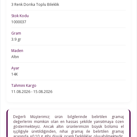
3 Renk Dorika Toplu Bileklik
Stok Kodu
1000037
Gram
3.9 gr
Maden
Altın
Ayar
14K
Tahmini Kargo
11.08.2026 - 15.08.2026
Değerli Müşterimiz; ürün bilgilerinde belirtilen gramaj
değerlerini mümkün olan en hassas şekilde yansıtmaya özen
göstermekteyiz. Ancak altın ürünlerimizin büyük bölümü el
işçiliğiyle üretildiğinden, nihai gramaj ile belirtilen gramaj
arasında ±0,10 g gibi düşük oranlı farklılıklar oluşabilmektedir.