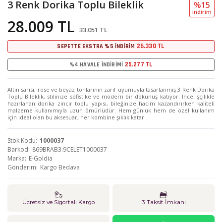
3 Renk Dorika Toplu Bileklik
%15
i̇ndi̇ri̇m
28.009 TL
33.051 TL
26.330 TL
SEPETTE EKSTRA %5 İNDİRİM
25.277 TL
%4 HAVALE İNDİRİMİ
Altın sarısı, rose ve beyaz tonlarının zarif uyumuyla tasarlanmış 3 Renk Dorika
Toplu Bileklik, stilinize sofistike ve modern bir dokunuş katıyor. İnce işçilikle
hazırlanan dorika zincir toplu yapısı, bileğinize hacim kazandırırken kaliteli
malzeme kullanımıyla uzun ömürlüdür. Hem günlük hem de özel kullanım
için ideal olan bu aksesuar, her kombine şıklık katar.
Stok Kodu
1000037
Barkod
869BRAB3.9CELET1000037
Marka
E-Goldia
Gönderim
Kargo Bedava
Ücretsiz ve Sigortalı Kargo
3 Taksit İmkanı