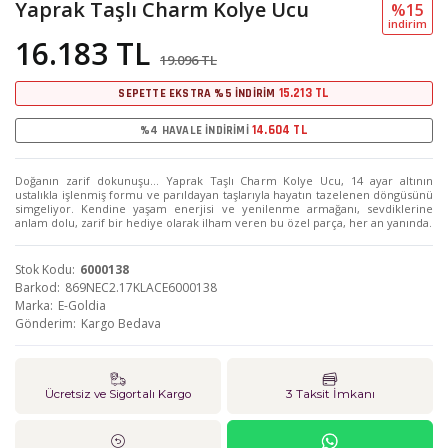
Yaprak Taşlı Charm Kolye Ucu
%15
i̇ndi̇ri̇m
16.183 TL
19.096 TL
15.213 TL
SEPETTE EKSTRA %5 İNDİRİM
14.604 TL
%4 HAVALE İNDİRİMİ
Doğanın zarif dokunuşu… Yaprak Taşlı Charm Kolye Ucu, 14 ayar altının
ustalıkla işlenmiş formu ve parıldayan taşlarıyla hayatın tazelenen döngüsünü
simgeliyor. Kendine yaşam enerjisi ve yenilenme armağanı, sevdiklerine
anlam dolu, zarif bir hediye olarak ilham veren bu özel parça, her an yanında.
Stok Kodu
6000138
Barkod
869NEC2.17KLACE6000138
Marka
E-Goldia
Gönderim
Kargo Bedava
Ücretsiz ve Sigortalı Kargo
3 Taksit İmkanı