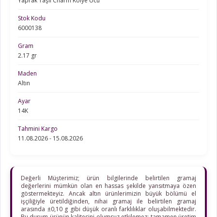
Yaprak Taşlı Charm Kolye Ucu
Stok Kodu
6000138
Gram
2.17 gr
Maden
Altın
Ayar
14K
Tahmini Kargo
11.08.2026 - 15.08.2026
Değerli Müşterimiz; ürün bilgilerinde belirtilen gramaj
değerlerini mümkün olan en hassas şekilde yansıtmaya özen
göstermekteyiz. Ancak altın ürünlerimizin büyük bölümü el
işçiliğiyle üretildiğinden, nihai gramaj ile belirtilen gramaj
arasında ±0,10 g gibi düşük oranlı farklılıklar oluşabilmektedir.
Bu durum ürünün kalitesini olumsuz etkilemez; tamamen üretim