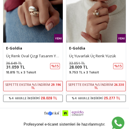
E-Goldia
E-Goldia
enk Oval Çizgi Tasarım Yüzük
Üç Yuvarlak Üç Renk Yüzük
Grek Desen Üç Renk Yüzük
33.051 TL
30.123 TL
5
%15
%15
28.009 TL
25.528 TL
9.753 TL x 3 Taksit
8.889 TL x 3 Taksit
SEPETTE EKSTRA %5 İNDIRIM
SEPETTE EKSTRA %5 İNDIRIM
196
26.330
23.9
TL
TL
L
25.277 TL
23.037 TL
%4 HAVALE İNDIRIMI
%4 HAVALE İNDIRIMI
Profesyonel e-ticaret sistemleri ile hazırlanmıştır.