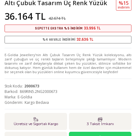
Altı Çubuk Tasarım Üç Renk Yüzük
%15
i̇ndi̇ri̇m
36.164 TL
42.674 TL
33.996 TL
SEPETTE EKSTRA %5 İNDİRİM
32.636 TL
%4 HAVALE İNDİRİMİ
E-Goldia Jewellery’nin Altı Çubuk Tasarım Üç Renk Yüzük koleksiyonu, altı
zarif çubuğun ve üç renkli taşların birleşimiyle şıklığı tamamlıyor. Modern
tasarımı ve zarif detaylarıyla dikkat çeken bu yüzükler, stilinize sofistike bir
dokunuş katıyor. Hem günlük kullanım hem de özel davetler için mükemmel
bir seçenek olan bu yüzükleri online kuyumcu güvencesiyle keşfedin!
Stok Kodu
2000673
Barkod
869RIN5.2NG2000673
Marka
E-Goldia
Gönderim
Kargo Bedava
Ücretsiz ve Sigortalı Kargo
3 Taksit İmkanı