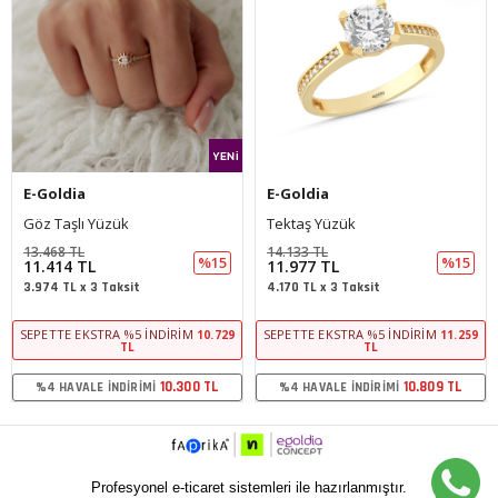
E-Goldia
E-Goldia
Göz Taşlı Yüzük
Tektaş Yüzük
13.468 TL
14.133 TL
%15
%15
11.414 TL
11.977 TL
3.974 TL x 3 Taksit
4.170 TL x 3 Taksit
SEPETTE EKSTRA %5 İNDIRIM
SEPETTE EKSTRA %5 İNDIRIM
10.729
11.259
TL
TL
10.300 TL
10.809 TL
%4 HAVALE İNDIRIMI
%4 HAVALE İNDIRIMI
Profesyonel e-ticaret sistemleri ile hazırlanmıştır.