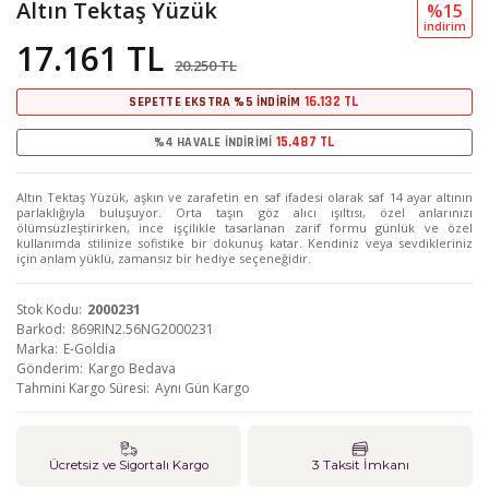
Altın Tektaş Yüzük
%15
i̇ndi̇ri̇m
17.161 TL
20.250 TL
16.132 TL
SEPETTE EKSTRA %5 İNDİRİM
15.487 TL
%4 HAVALE İNDİRİMİ
Altın Tektaş Yüzük, aşkın ve zarafetin en saf ifadesi olarak saf 14 ayar altının
parlaklığıyla buluşuyor. Orta taşın göz alıcı ışıltısı, özel anlarınızı
ölümsüzleştirirken, ince işçilikle tasarlanan zarif formu günlük ve özel
kullanımda stilinize sofistike bir dokunuş katar. Kendiniz veya sevdikleriniz
için anlam yüklü, zamansız bir hediye seçeneğidir.
Stok Kodu
2000231
Barkod
869RIN2.56NG2000231
Marka
E-Goldia
Gönderim
Kargo Bedava
Tahmini Kargo Süresi
Aynı Gün Kargo
Ücretsiz ve Sigortalı Kargo
3 Taksit İmkanı