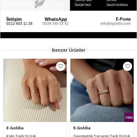
İletişim
WhatsApp
E-Posta
0212 603 11 28
0539 346 53 42
info@egoldia.com
Benzer Ürünler
E-Goldia
E-Goldia
Geometrik Tasarım Taşlı Yüzük