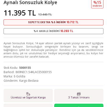
Aynalı Sonsuzluk Kolye
%15
i̇ndi̇ri̇m
11.395 TL
13.446 TL
10.712 TL
SEPETTE EKSTRA %5 İNDİRİM
10.283 TL
%4 HAVALE İNDİRİMİ
Aynalı Sonsuzluk Kolye, 14 ayar altının parlak aynalı yüzeyi ve zarif işçiliğiyle
hayat buluyor. Sonsuzluğun simgesiyle birleşen bu tasarım, sevgi ve
bağlılığınızı ışıltılı bir dokunuşla yansıtıyor. Kendiniz için ya da sevdiklerinize
anlam dolu, şık ve unutulmaz bir hediye seçeneği arıyorsanız, bu kolye her
anınıza ölümsüz bir zarafet katacak.
Stok Kodu
5000155
Barkod
869NEC1.54KLACE5000155
Marka
E-Goldia
Gönderim
Kargo Bedava
Ücretsiz ve Sigortalı Kargo
3 Taksit İmkanı