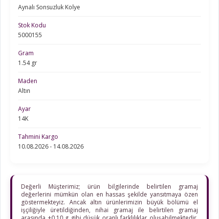
Aynalı Sonsuzluk Kolye
Stok Kodu
5000155
Gram
1.54 gr
Maden
Altın
Ayar
14K
Tahmini Kargo
10.08.2026 - 14.08.2026
Değerli Müşterimiz; ürün bilgilerinde belirtilen gramaj
değerlerini mümkün olan en hassas şekilde yansıtmaya özen
göstermekteyiz. Ancak altın ürünlerimizin büyük bölümü el
işçiliğiyle üretildiğinden, nihai gramaj ile belirtilen gramaj
arasında ±0,10 g gibi düşük oranlı farklılıklar oluşabilmektedir.