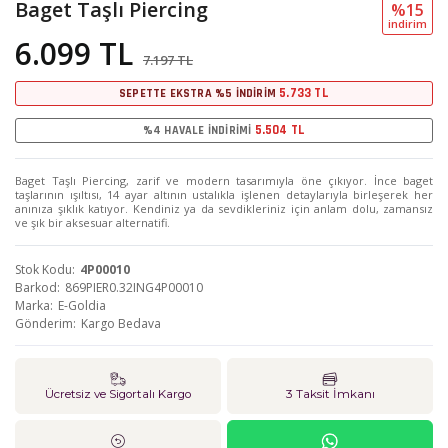
Baget Taşlı Piercing
%15
i̇ndi̇ri̇m
6.099 TL
7.197 TL
5.733 TL
SEPETTE EKSTRA %5 İNDİRİM
5.504 TL
%4 HAVALE İNDİRİMİ
Baget Taşlı Piercing, zarif ve modern tasarımıyla öne çıkıyor. İnce baget
taşlarının ışıltısı, 14 ayar altının ustalıkla işlenen detaylarıyla birleşerek her
anınıza şıklık katıyor. Kendiniz ya da sevdikleriniz için anlam dolu, zamansız
ve şık bir aksesuar alternatifi.
Stok Kodu
4P00010
Barkod
869PIER0.32ING4P00010
Marka
E-Goldia
Gönderim
Kargo Bedava
Ücretsiz ve Sigortalı Kargo
3 Taksit İmkanı