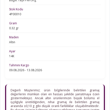
Baget Taşlı Piercing
Stok Kodu
4P00010
Gram
0.32 gr
Maden
Altın
Ayar
14K
Tahmini Kargo
09.08.2026 - 13.08.2026
Değerli Müşterimiz; ürün bilgilerinde belirtilen gramaj
değerlerini mümkün olan en hassas şekilde yansıtmaya özen
göstermekteyiz. Ancak altın ürünlerimizin büyük bölümü el
işçiliğiyle üretildiğinden, nihai gramaj ile belirtilen gramaj
arasında ±0,10 g gibi düşük oranlı farklılıklar oluşabilmektedir.
Bu durum ürünün kalitesini olumsuz etkilemez; tamamen üretim