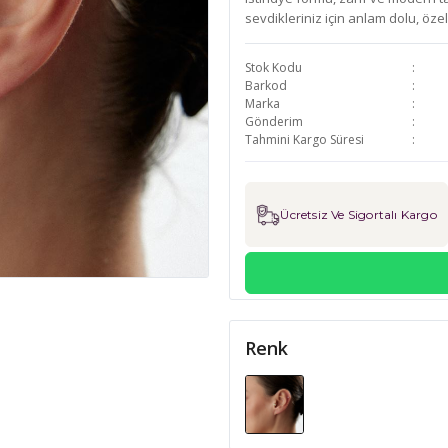
sevdikleriniz için anlam dolu, öze
Stok Kodu
Barkod
Marka
Gönderim
Tahmini Kargo Süresi
Ücretsiz Ve Sigortalı Kargo
Renk