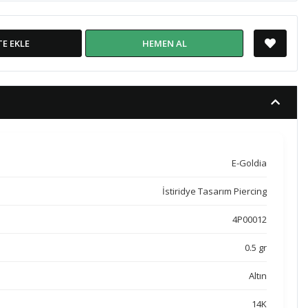
TE EKLE
HEMEN AL
E-Goldia
İstiridye Tasarım Piercing
4P00012
0.5 gr
Altın
14K