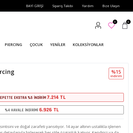
BAYİ GİRİŞİ
Sipariş Takibi
Yardım
Bize Ulaşın
0
0
PIERCING
ÇOCUK
YENİLER
KOLEKSİYONLAR
rcing
%15
i̇ndi̇ri̇m
7.214 TL
EPETTE EKSTRA %5 İNDİRİM
6.926 TL
%4 HAVALE İNDİRİMİ
sintisini ve doğal zarafeti yansıtıyor. 14 ayar altının ustalıkla işlenen
aş detaylarıyla birleşerek her stile özgünlük katıyor. Kendiniz ya da