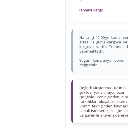
Tahmini Kargo
Hafta içi 12.00’ye kadar ver
ertesi iş günü kargoya veri
kargoya verilir. Teslimat
yapılmaktadır.
Yoğun kampanya dönemleri
değişebilir.
Değerli Müşterimiz; ürün bi
şekilde yansıtmaya özen 
işçiliğiyle üretildiğinden, n
farklılıklar oluşabilmekt
üretim tekniğinden kaynaklan
almak isterseniz, iletişim s
ve güvenilir alışveriş deney