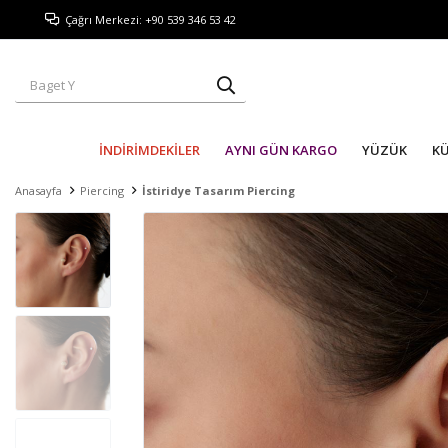
Çağrı Merkezi: +90 539 346 53 42
İNDİRİMDEKİLER
AYNI GÜN KARGO
YÜZÜK
K
Anasayfa
Piercing
İstiridye Tasarım Piercing