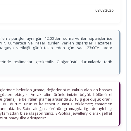
08.08.2026
ilen siparişler aynı gün, 12.00’den sonra verilen siparişler ise
lir. Cumartesi ve Pazar günleri verilen siparişler, Pazartesi
, kargoya verildiği günü takip eden gün saat 23:00’e kadar
nde teslimatlar gecikebilir. Olağanüstü durumlarda tarih
lgilerinde belirtilen gramaj değerlerini mümkün olan en hassas
göstermekteyiz. Ancak altın ürünlerimizin büyük bölümü el
ihai gramaj ile belirtilen gramaj arasında ±0,10 g gibi düşük oranlı
edir. Bu durum ürünün kalitesini olumsuz etkilemez; tamamen
maktadır. Satın aldığınız ürünün gramajıyla ilgili detaylı bilgi
ayfamızdan bize ulaşabilirsiniz. E-Goldia Jewellery olarak şeffaf
imi sunmayı ilke ediniyoruz.