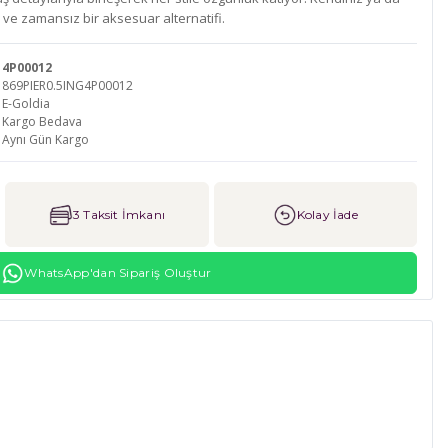
l ve zamansız bir aksesuar alternatifi.
4P00012
869PIER0.5ING4P00012
E-Goldia
Kargo Bedava
Aynı Gün Kargo
3 Taksit İmkanı
Kolay İade
WhatsApp'dan Sipariş Oluştur