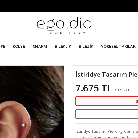
ÜPE
KOLYE
CHARM
BİLEKLİK
BİLEZİK
YÖRESEL TAKILAR
İstiridye Tasarım Pie
7.675 TL
9.056 TL
S
İstiridye Tasarım Piercing, deniz e
istiridye formu, zarif ve modern t