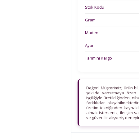
Stok Kodu
Gram
Maden
Ayar
Tahmini Kargo
Değerli Müşterimiz; ürün bi
şekilde yansıtmaya özen 
işçiliğiyle üretildiğinden, n
farklılıklar oluşabilmekt
üretim tekniğinden kaynaklan
almak isterseniz, iletişim s
ve güvenilir alışveriş deney