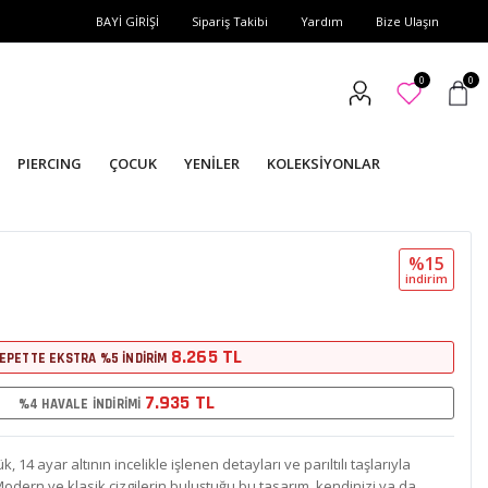
BAYİ GİRİŞİ
Sipariş Takibi
Yardım
Bize Ulaşın
0
0
PIERCING
ÇOCUK
YENİLER
KOLEKSİYONLAR
%15
i̇ndi̇ri̇m
8.265 TL
EPETTE EKSTRA %5 İNDİRİM
7.935 TL
%4 HAVALE İNDİRİMİ
 14 ayar altının incelikle işlenen detayları ve parıltılı taşlarıyla
or. Modern ve klasik çizgilerin buluştuğu bu tasarım, kendinizi ya da