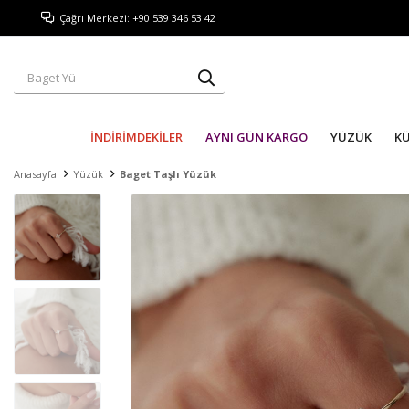
Çağrı Merkezi: +90 539 346 53 42
İNDİRİMDEKİLER
AYNI GÜN KARGO
YÜZÜK
K
Anasayfa
Yüzük
Baget Taşlı Yüzük