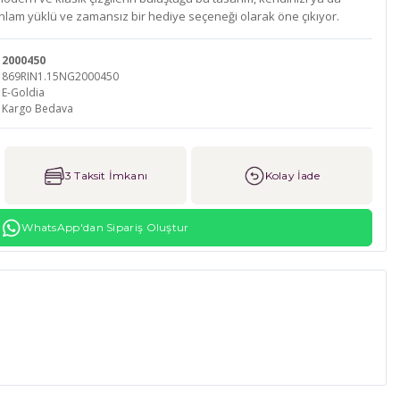
 anlam yüklü ve zamansız bir hediye seçeneği olarak öne çıkıyor.
2000450
869RIN1.15NG2000450
E-Goldia
Kargo Bedava
3 Taksit İmkanı
Kolay İade
WhatsApp'dan Sipariş Oluştur