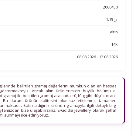
2000450
1.15 gr
Altın
14K
08.08.2026 - 12.08.2026
lgilerinde belirtilen gramaj değerlerini mümkün olan en hassas
göstermekteyiz. Ancak altın ürünlerimizin büyük bölümü el
ihai gramaj ile belirtilen gramaj arasında ±0,10 g gibi düşük oranlı
edir. Bu durum ürünün kalitesini olumsuz etkilemez; tamamen
maktadır. Satın aldığınız ürünün gramajıyla ilgili detaylı bilgi
ayfamızdan bize ulaşabilirsiniz. E-Goldia Jewellery olarak şeffaf
imi sunmayı ilke ediniyoruz.