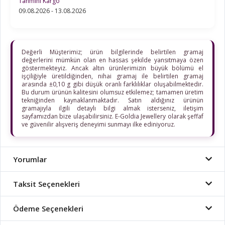
Tahmini Kargo
09.08.2026 - 13.08.2026
Değerli Müşterimiz; ürün bilgilerinde belirtilen gramaj
değerlerini mümkün olan en hassas şekilde yansıtmaya özen
göstermekteyiz. Ancak altın ürünlerimizin büyük bölümü el
işçiliğiyle üretildiğinden, nihai gramaj ile belirtilen gramaj
arasında ±0,10 g gibi düşük oranlı farklılıklar oluşabilmektedir.
Bu durum ürünün kalitesini olumsuz etkilemez; tamamen üretim
tekniğinden kaynaklanmaktadır. Satın aldığınız ürünün
gramajıyla ilgili detaylı bilgi almak isterseniz, iletişim
sayfamızdan bize ulaşabilirsiniz. E-Goldia Jewellery olarak şeffaf
ve güvenilir alışveriş deneyimi sunmayı ilke ediniyoruz.
Yorumlar
Taksit Seçenekleri
Ödeme Seçenekleri