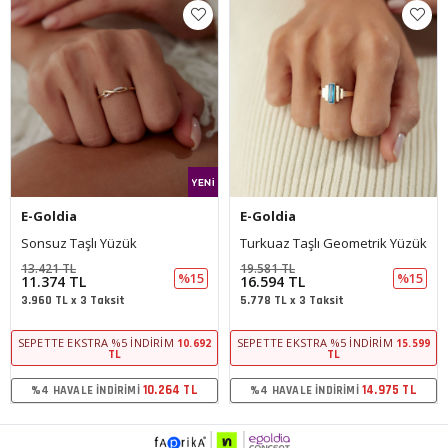
E-Goldia
E-Goldia
ük
Turkuaz Taşlı Geometrik Yüzük
19.581 TL
28.351 TL
%15
%15
16.594 TL
24.027 TL
5.778 TL x 3 Taksit
8.366 TL x 3 Taksit
 İNDIRIM
SEPETTE EKSTRA %5 İNDIRIM
SEPETTE EKSTRA %5 
10.692
15.599
TL
TL
10.264 TL
14.975 TL
IMI
%4 HAVALE İNDIRIMI
%4 HAVALE İNDIRI