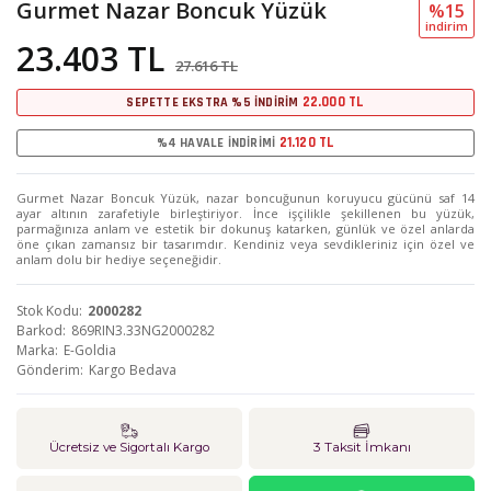
Gurmet Nazar Boncuk Yüzük
%15
i̇ndi̇ri̇m
23.403 TL
27.616 TL
22.000 TL
SEPETTE EKSTRA %5 İNDİRİM
21.120 TL
%4 HAVALE İNDİRİMİ
Gurmet Nazar Boncuk Yüzük, nazar boncuğunun koruyucu gücünü saf 14
ayar altının zarafetiyle birleştiriyor. İnce işçilikle şekillenen bu yüzük,
parmağınıza anlam ve estetik bir dokunuş katarken, günlük ve özel anlarda
öne çıkan zamansız bir tasarımdır. Kendiniz veya sevdikleriniz için özel ve
anlam dolu bir hediye seçeneğidir.
Stok Kodu
2000282
Barkod
869RIN3.33NG2000282
Marka
E-Goldia
Gönderim
Kargo Bedava
Ücretsiz ve Sigortalı Kargo
3 Taksit İmkanı