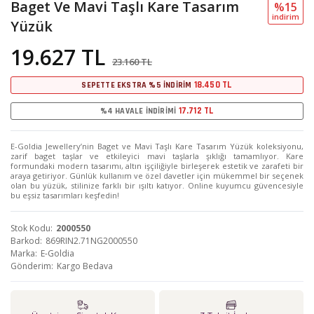
Baget Ve Mavi Taşlı Kare Tasarım
%15
i̇ndi̇ri̇m
Yüzük
19.627 TL
23.160 TL
18.450 TL
SEPETTE EKSTRA %5 İNDİRİM
17.712 TL
%4 HAVALE İNDİRİMİ
E-Goldia Jewellery’nin Baget ve Mavi Taşlı Kare Tasarım Yüzük koleksiyonu,
zarif baget taşlar ve etkileyici mavi taşlarla şıklığı tamamlıyor. Kare
formundaki modern tasarımı, altın işçiliğiyle birleşerek estetik ve zarafeti bir
araya getiriyor. Günlük kullanım ve özel davetler için mükemmel bir seçenek
olan bu yüzük, stilinize farklı bir ışıltı katıyor. Online kuyumcu güvencesiyle
bu eşsiz tasarımları keşfedin!
Stok Kodu
2000550
Barkod
869RIN2.71NG2000550
Marka
E-Goldia
Gönderim
Kargo Bedava