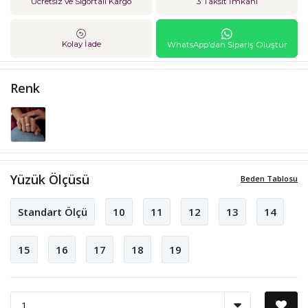
Ücretsiz ve Sigortalı Kargo
3 Taksit İmkanı
Kolay İade
WhatsApp'dan Sipariş Oluştur
Renk
Yüzük Ölçüsü
Beden Tablosu
Standart Ölçü
10
11
12
13
14
15
16
17
18
19