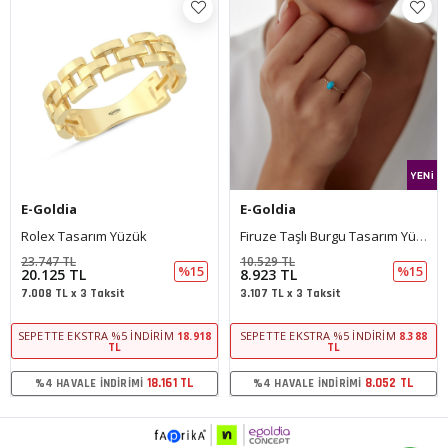
E-Goldia
E-Goldia
Firuze Taşlı Burgu Tasarım Yüzük
Daire Taşlı Tasarım Yüzük
10.529 TL
19.384 TL
%15
%15
8.923 TL
16.427 TL
3.107 TL x 3 Taksit
5.720 TL x 3 Taksit
SEPETTE EKSTRA %5 İNDIRIM
SEPETTE EKSTRA %5 İNDIRIM
8.388
15.442
TL
TL
8.052 TL
14.824 TL
%4 HAVALE İNDIRIMI
%4 HAVALE İNDIRIMI