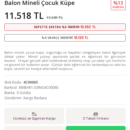
Balon Mineli Çocuk Küpe
%13
i̇ndi̇ri̇m
11.518 TL
13.245 TL
10.552 TL
SEPETTE EKSTRA %5 İNDİRİM
10.130 TL
%4 HAVALE İNDİRİMİ
Balon mineli çocuk küpe, özgürlüğü ve hayalleri simgeleyen balon figürüyle
dikkat çeker. Mineli yüzeyi sayesinde parlak ve eğlenceli bir görünüm
kazanır. 14 ayar gerçek altın kullanılarak üretilmiş olup çocuklar için konforlu
ve güvenli bir kullanım sunar. Günlük stilin eğlenceli bir tamamlayıcısı olan bu
küpe, sevimli bir hediye alternatifi oluşturur.
Stok Kodu
4C00065
Barkod
869EAR1.53ING4C00065
Marka
E-Goldia
Gönderim
Kargo Bedava
Ücretsiz ve Sigortalı Kargo
3 Taksit İmkanı