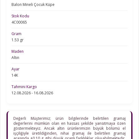
Balon Mineli Çocuk Küpe
Stok Kodu
4C00065
Gram
1.53 gr
Maden
Altın
Ayar
14K
Tahmini Kargo
12.08.2026 - 16.08.2026
Değerli Müşterimiz; ürün bilgilerinde belirtilen gramaj
değerlerini mümkün olan en hassas şekilde yansıtmaya özen
göstermekteyiz. Ancak altın ürünlerimizin büyük bölümü el
işçiliğiyle üretildiğinden, nihai gramaj ile belirtilen gramaj
arasında ±0,10 g gibi düşük oranlı farklılıklar oluşabilmektedir.