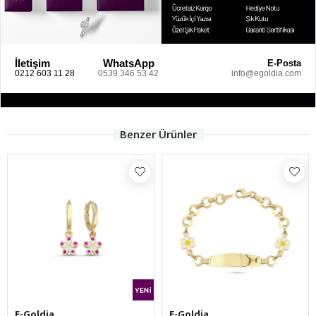
İletişim
WhatsApp
E-Posta
0212 603 11 28
0539 346 53 42
info@egoldia.com
Benzer Ürünler
E-Goldia
E-Goldia