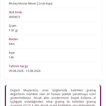
Mickey Mouse Mineli Çocuk Küpe
Stok Kodu
4000673
Gram
1.97 gr
Maden
Altın
Ayar
14K
Tahmini Kargo
09.08.2026 - 13.08.2026
Değerli Müşterimiz; ürün bilgilerinde belirtilen gramaj
değerlerini mümkün olan en hassas şekilde yansıtmaya özen
göstermekteyiz. Ancak altın ürünlerimizin büyük bölümü el
işçiliğiyle üretildiğinden, nihai gramaj ile belirtilen gramaj
arasında ±0,10 g gibi düşük oranlı farklılıklar oluşabilmektedir.