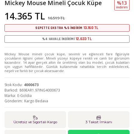
Mickey Mouse Mineli Çocuk Küpe
%13
i̇ndi̇ri̇m
14.365 TL
16.519 TL
13.160 TL
SEPETTE EKSTRA %5 İNDİRİM
12.633 TL
%4 HAVALE İNDİRİMİ
Mickey Mouse mineli çocuk küpe, sevimli ve eğlenceli fare figürüyle
çocukların ilgisini çeker. Mineli yüzeyi küpeye renkli ve canlı bir görünüm
kazandırır. 14 ayar gerçek altın ile üretilmiş olan bu model, çocuk kulakları
için uygun hafifliktedir. Günlük kullanımda rahatlıkla tercih edilebilecek,
neşeli ve farklı bir çocuk aksesuarıdır.
Stok Kodu
4000673
Barkod
869EAR1.97ING4000673
Marka
E-Goldia
Gönderim
Kargo Bedava
Ücretsiz ve Sigortalı Kargo
3 Taksit İmkanı