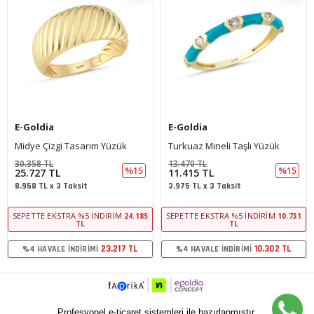
E-Goldia
E-Goldia
Midye Çizgi Tasarım Yüzük
Turkuaz Mineli Taşlı Yüzük
30.358 TL
13.470 TL
%15
%15
25.727 TL
11.415 TL
8.958 TL x 3 Taksit
3.975 TL x 3 Taksit
SEPETTE EKSTRA %5 İNDIRIM
SEPETTE EKSTRA %5 İNDIRIM
24.185
10.731
TL
TL
23.217 TL
10.302 TL
%4 HAVALE İNDIRIMI
%4 HAVALE İNDIRIMI
Profesyonel e-ticaret sistemleri ile hazırlanmıştır.