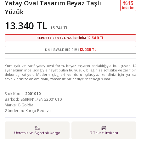
Yatay Oval Tasarım Beyaz Taşlı
%15
i̇ndi̇ri̇m
Yüzük
13.340 TL
15.741 TL
12.540 TL
SEPETTE EKSTRA %5 İNDİRİM
12.038 TL
%4 HAVALE İNDİRİMİ
Yumuşak ve zarif yatay oval form, beyaz taşların parlaklığıyla buluşuyor. 14
ayar altının ince işçiliğiyle hayat bulan bu yüzük, bileğinize sofistike ve zarif bir
dokunuş katıyor. Modern çizgileri ve duru ışıltısıyla, kendiniz için ya da
sevdiklerinize anlam dolu, zamansız bir hediye seçeneği sunar.
Stok Kodu
2001010
Barkod
869RIN1.78NG2001010
Marka
E-Goldia
Gönderim
Kargo Bedava
Ücretsiz ve Sigortalı Kargo
3 Taksit İmkanı