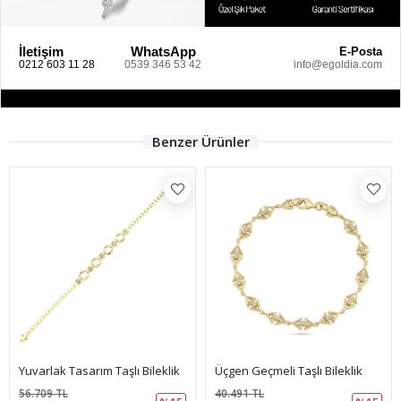
İletişim
WhatsApp
E-Posta
0212 603 11 28
0539 346 53 42
info@egoldia.com
Benzer Ürünler
rlak Tasarım Taşlı Bileklik
Üçgen Geçmeli Taşlı Bileklik
Gurmet
09 TL
40.491 TL
133.64