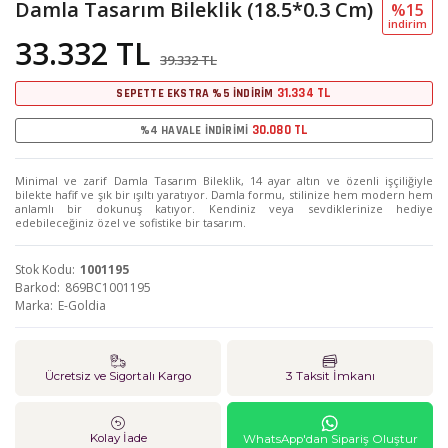
Damla Tasarım Bileklik (18.5*0.3 Cm)
%15
i̇ndi̇ri̇m
33.332 TL
39.332 TL
31.334 TL
SEPETTE EKSTRA %5 İNDİRİM
30.080 TL
%4 HAVALE İNDİRİMİ
Minimal ve zarif Damla Tasarım Bileklik, 14 ayar altın ve özenli işçiliğiyle
bilekte hafif ve şık bir ışıltı yaratıyor. Damla formu, stilinize hem modern hem
anlamlı bir dokunuş katıyor. Kendiniz veya sevdiklerinize hediye
edebileceğiniz özel ve sofistike bir tasarım.
Stok Kodu
1001195
Barkod
869BC1001195
Marka
E-Goldia
Ücretsiz ve Sigortalı Kargo
3 Taksit İmkanı
Kolay İade
WhatsApp'dan Sipariş Oluştur