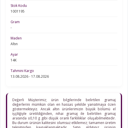
Stok Kodu
1001195
Gram
-
Maden
Altın
Ayar
14K
Tahmini Kargo
13.08.2026 - 17.08.2026
Değerli Müşterimiz; ürün bilgilerinde belirtilen gramaj
değerlerini mümkün olan en hassas şekilde yansıtmaya özen
göstermekteyiz. Ancak altın ürünlerimizin büyük bölümü el
işçiliğiyle üretildiğinden, nihai gramaj ile belirtilen gramaj
arasında ±0,10 g gibi düşük oranlı farklılıklar oluşabilmektedir.
Bu durum ürünün kalitesini olumsuz etkilemez; tamamen üretim
tekniğinden kaynaklanmaktadır. Satın aldığınız ürünün