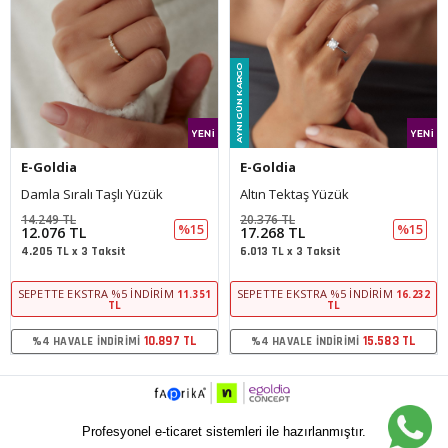
E-Goldia
E-Goldia
Damla Sıralı Taşlı Yüzük
Altın Tektaş Yüzük
14.249 TL
20.376 TL
%15
%15
12.076 TL
17.268 TL
4.205 TL x 3 Taksit
6.013 TL x 3 Taksit
SEPETTE EKSTRA %5 İNDIRIM
SEPETTE EKSTRA %5 İNDIRIM
11.351
16.232
TL
TL
10.897 TL
15.583 TL
%4 HAVALE İNDIRIMI
%4 HAVALE İNDIRIMI
Profesyonel e-ticaret sistemleri ile hazırlanmıştır.