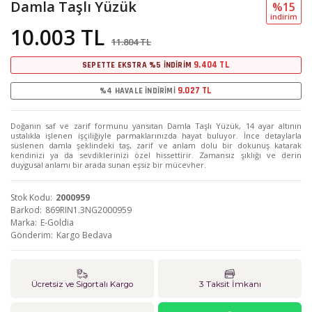
Damla Taşlı Yüzük
%15
i̇ndi̇ri̇m
10.003 TL
11.804 TL
9.404 TL
SEPETTE EKSTRA %5 İNDİRİM
9.027 TL
%4 HAVALE İNDİRİMİ
Doğanın saf ve zarif formunu yansıtan Damla Taşlı Yüzük, 14 ayar altının
ustalıkla işlenen işçiliğiyle parmaklarınızda hayat buluyor. İnce detaylarla
süslenen damla şeklindeki taş, zarif ve anlam dolu bir dokunuş katarak
kendinizi ya da sevdiklerinizi özel hissettirir. Zamansız şıklığı ve derin
duygusal anlamı bir arada sunan eşsiz bir mücevher.
Stok Kodu
2000959
Barkod
869RIN1.3NG2000959
Marka
E-Goldia
Gönderim
Kargo Bedava
Ücretsiz ve Sigortalı Kargo
3 Taksit İmkanı