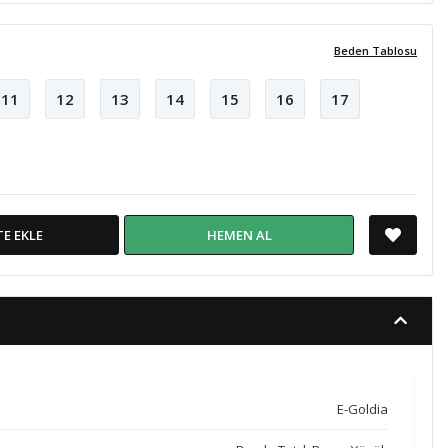
Beden Tablosu
11
12
13
14
15
16
17
TE EKLE
HEMEN AL
E-Goldia