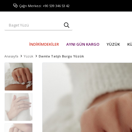
Çağrı Merkezi: +90 539 346 53 42
İNDİRİMDEKİLER
AYNI GÜN KARGO
YÜZÜK
K
Anasayfa
Yüzük
Damla Tatşlı Burgu Yüzük