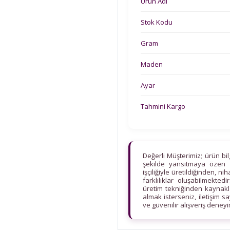
Ürün Adı
Stok Kodu
Gram
Maden
Ayar
Tahmini Kargo
Değerli Müşterimiz; ürün bi
şekilde yansıtmaya özen 
işçiliğiyle üretildiğinden, n
farklılıklar oluşabilmekt
üretim tekniğinden kaynaklan
almak isterseniz, iletişim s
ve güvenilir alışveriş deney