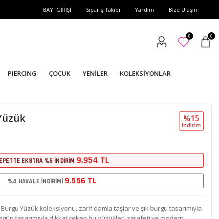
BAYİ GİRİŞİ
Sipariş Takibi
Yardım
Bize Ulaşın
0
0
PIERCING
ÇOCUK
YENİLER
KOLEKSİYONLAR
Yüzük
%15
i̇ndi̇ri̇m
9.954 TL
EPETTE EKSTRA %5 İNDİRİM
9.556 TL
%4 HAVALE İNDİRİMİ
ı Burgu Yüzük koleksiyonu, zarif damla taşlar ve şık burgu tasarımıyla
ve özgün tasarımıyla dikkat çeken bu yüzükler, zarafeti ve modern