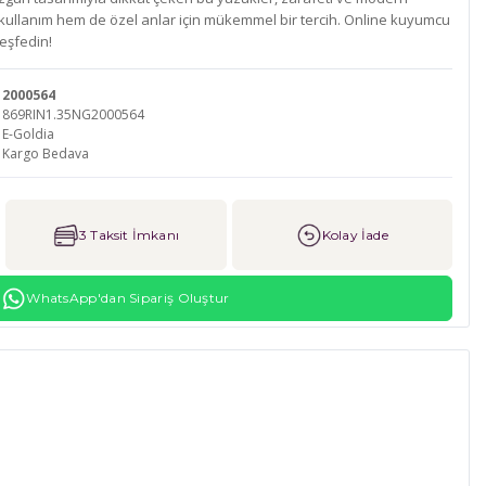
k kullanım hem de özel anlar için mükemmel bir tercih. Online kuyumcu
eşfedin!
2000564
869RIN1.35NG2000564
E-Goldia
Kargo Bedava
3 Taksit İmkanı
Kolay İade
WhatsApp'dan Sipariş Oluştur