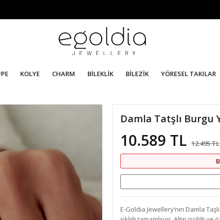
ÜPE
KOLYE
CHARM
BİLEKLİK
BİLEZİK
YÖRESEL TAKILAR
Damla Tatşlı Burgu 
10.589 TL
12.495 TL
S
E-Goldia Jewellery’nin Damla Taşl
şıklığı tamamlıyor. Altın işçiliği 