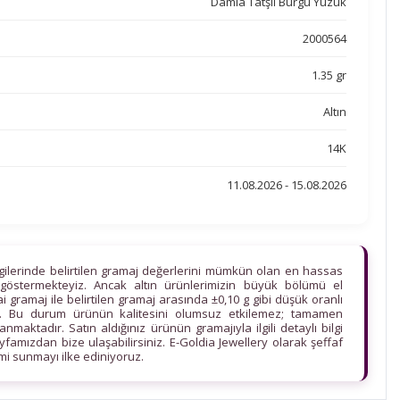
Damla Tatşlı Burgu Yüzük
2000564
1.35 gr
Altın
14K
11.08.2026 - 15.08.2026
lgilerinde belirtilen gramaj değerlerini mümkün olan en hassas
göstermekteyiz. Ancak altın ürünlerimizin büyük bölümü el
ihai gramaj ile belirtilen gramaj arasında ±0,10 g gibi düşük oranlı
edir. Bu durum ürünün kalitesini olumsuz etkilemez; tamamen
maktadır. Satın aldığınız ürünün gramajıyla ilgili detaylı bilgi
ayfamızdan bize ulaşabilirsiniz. E-Goldia Jewellery olarak şeffaf
imi sunmayı ilke ediniyoruz.