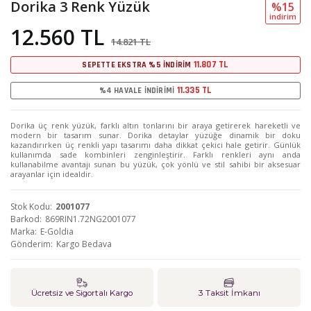
Dorika 3 Renk Yüzük
%15
i̇ndi̇ri̇m
12.560 TL
14.821 TL
11.807 TL
SEPETTE EKSTRA %5 İNDİRİM
11.335 TL
%4 HAVALE İNDİRİMİ
Dorika üç renk yüzük, farklı altın tonlarını bir araya getirerek hareketli ve
modern bir tasarım sunar. Dorika detaylar yüzüğe dinamik bir doku
kazandırırken üç renkli yapı tasarımı daha dikkat çekici hale getirir. Günlük
kullanımda sade kombinleri zenginleştirir. Farklı renkleri aynı anda
kullanabilme avantajı sunan bu yüzük, çok yönlü ve stil sahibi bir aksesuar
arayanlar için idealdir.
Stok Kodu
2001077
Barkod
869RIN1.72NG2001077
Marka
E-Goldia
Gönderim
Kargo Bedava
Ücretsiz ve Sigortalı Kargo
3 Taksit İmkanı