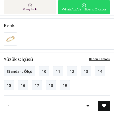
Kolay İade
WhatsApp'dan Sipariş Oluştur
Renk
Yüzük Ölçüsü
Beden Tablosu
Standart Ölçü
10
11
12
13
14
15
16
17
18
19