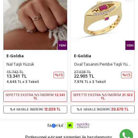
E-Goldia
E-Goldia
Nal Taşlı Yüzük
Oval Tasarım Pembe Taşlı Yüzük
15.742 TL
27.028 TL
%15
%15
13.341 TL
22.905 TL
4.645 TL x 3 Taksit
7.976 TL x 3 Taksit
SEPETTE EKSTRA %5 İNDIRIM
SEPETTE EKSTRA %5 İNDIRIM
12.541
21.532
TL
TL
12.039 TL
20.670 TL
%4 HAVALE İNDIRIMI
%4 HAVALE İNDIRIMI
Profesyonel e-ticaret sistemleri ile hazırlanmıştır.