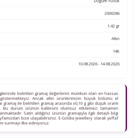
Düğüm Yüzük
2000286
1.42 gr
Altın
14K
10.08.2026 - 14.08.2026
lgilerinde belirtilen gramaj değerlerini mümkün olan en hassas
göstermekteyiz. Ancak altın ürünlerimizin büyük bölümü el
ihai gramaj ile belirtilen gramaj arasında ±0,10 g gibi düşük oranlı
edir. Bu durum ürünün kalitesini olumsuz etkilemez; tamamen
maktadır. Satın aldığınız ürünün gramajıyla ilgili detaylı bilgi
ayfamızdan bize ulaşabilirsiniz. E-Goldia Jewellery olarak şeffaf
imi sunmayı ilke ediniyoruz.