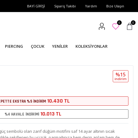
BAYİ GİRİŞİ
Sipariş Takibi
Yardım
Bize Ulaşın
0
0
PIERCING
ÇOCUK
YENİLER
KOLEKSİYONLAR
%15
i̇ndi̇ri̇m
10.430 TL
EPETTE EKSTRA %5 İNDİRİM
10.013 TL
%4 HAVALE İNDİRİMİ
üç sembolü olan zarif düğüm motifini saf 14 ayar altının sıcak
işçilikle şekillenen bu yüzük, parmağınıza hem derin anlam hem de