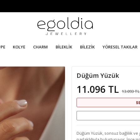
ÜPE
KOLYE
CHARM
BİLEKLİK
BİLEZİK
YÖRESEL TAKILAR
Düğüm Yüzük
11.096 TL
13.093 TL
S
Düğüm Yüzük, sonsuz bağlılık ve g
parlaklığıyla buluşturuyor. İnce 