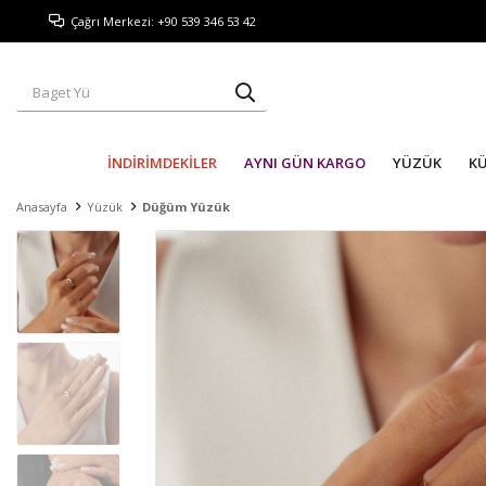
Çağrı Merkezi: +90 539 346 53 42
İNDİRİMDEKİLER
AYNI GÜN KARGO
YÜZÜK
K
Anasayfa
Yüzük
Düğüm Yüzük