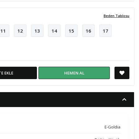
Beden Tablosu
11
12
13
14
15
16
17
TE EKLE
HEMEN AL
E-Goldia