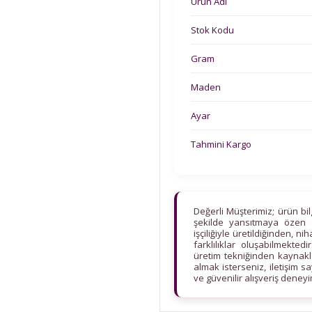
Ürün Adı
Stok Kodu
Gram
Maden
Ayar
Tahmini Kargo
Değerli Müşterimiz; ürün bi
şekilde yansıtmaya özen 
işçiliğiyle üretildiğinden, n
farklılıklar oluşabilmekt
üretim tekniğinden kaynaklan
almak isterseniz, iletişim s
ve güvenilir alışveriş deney