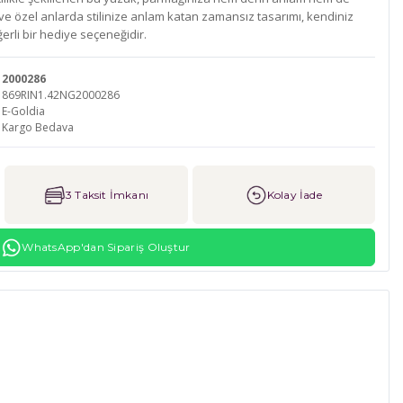
ük ve özel anlarda stilinize anlam katan zamansız tasarımı, kendiniz
ğerli bir hediye seçeneğidir.
2000286
869RIN1.42NG2000286
E-Goldia
Kargo Bedava
3 Taksit İmkanı
Kolay İade
WhatsApp'dan Sipariş Oluştur