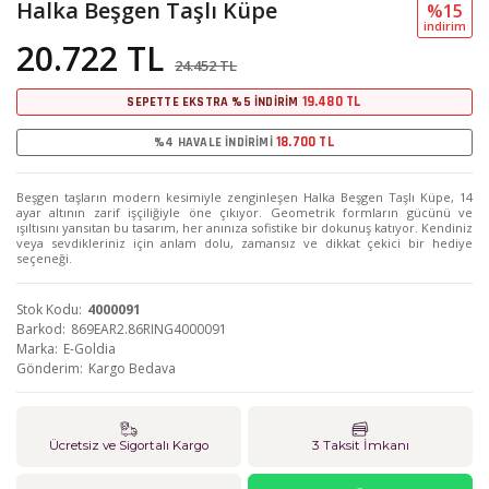
Halka Beşgen Taşlı Küpe
%15
i̇ndi̇ri̇m
20.722 TL
24.452 TL
19.480 TL
SEPETTE EKSTRA %5 İNDİRİM
18.700 TL
%4 HAVALE İNDİRİMİ
Beşgen taşların modern kesimiyle zenginleşen Halka Beşgen Taşlı Küpe, 14
ayar altının zarif işçiliğiyle öne çıkıyor. Geometrik formların gücünü ve
ışıltısını yansıtan bu tasarım, her anınıza sofistike bir dokunuş katıyor. Kendiniz
veya sevdikleriniz için anlam dolu, zamansız ve dikkat çekici bir hediye
seçeneği.
Stok Kodu
4000091
Barkod
869EAR2.86RING4000091
Marka
E-Goldia
Gönderim
Kargo Bedava
Ücretsiz ve Sigortalı Kargo
3 Taksit İmkanı