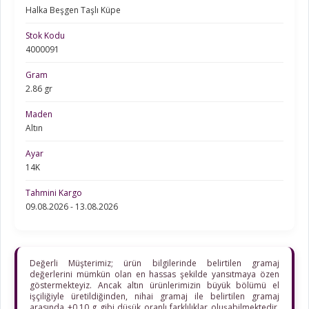
Halka Beşgen Taşlı Küpe
Stok Kodu
4000091
Gram
2.86 gr
Maden
Altın
Ayar
14K
Tahmini Kargo
09.08.2026 - 13.08.2026
Değerli Müşterimiz; ürün bilgilerinde belirtilen gramaj
değerlerini mümkün olan en hassas şekilde yansıtmaya özen
göstermekteyiz. Ancak altın ürünlerimizin büyük bölümü el
işçiliğiyle üretildiğinden, nihai gramaj ile belirtilen gramaj
arasında ±0,10 g gibi düşük oranlı farklılıklar oluşabilmektedir.