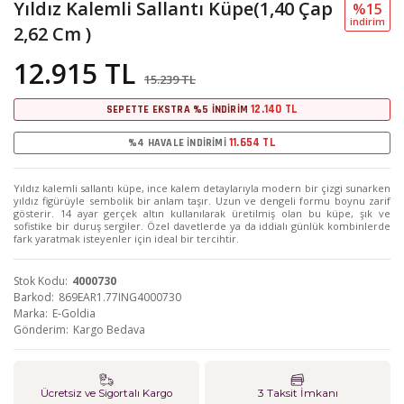
Yıldız Kalemli Sallantı Küpe(1,40 Çap
%15
i̇ndi̇ri̇m
2,62 Cm )
12.915 TL
15.239 TL
12.140 TL
SEPETTE EKSTRA %5 İNDİRİM
11.654 TL
%4 HAVALE İNDİRİMİ
Yıldız kalemli sallantı küpe, ince kalem detaylarıyla modern bir çizgi sunarken
yıldız figürüyle sembolik bir anlam taşır. Uzun ve dengeli formu boynu zarif
gösterir. 14 ayar gerçek altın kullanılarak üretilmiş olan bu küpe, şık ve
sofistike bir duruş sergiler. Özel davetlerde ya da iddialı günlük kombinlerde
fark yaratmak isteyenler için ideal bir tercihtir.
Stok Kodu
4000730
Barkod
869EAR1.77ING4000730
Marka
E-Goldia
Gönderim
Kargo Bedava
Ücretsiz ve Sigortalı Kargo
3 Taksit İmkanı