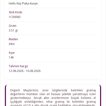
Hello Kıty Plaka Kunye
Stok Kodu
1C00083
Gram
3.51 gr
Maden
Altın
Ayar
14K
Tahmini Kargo
12.08.2026 - 16.08.2026
Değerli Müşterimiz; ürün bilgilerinde belirtilen gramaj
değerlerini mümkün olan en hassas şekilde yansıtmaya özen
göstermekteyiz. Ancak altın ürünlerimizin büyük bölümü el
işçiliğiyle üretildiğinden, nihai gramaj ile belirtilen gramaj
arasında ±0,10 g gibi düşük oranlı farklılıklar oluşabilmektedir.