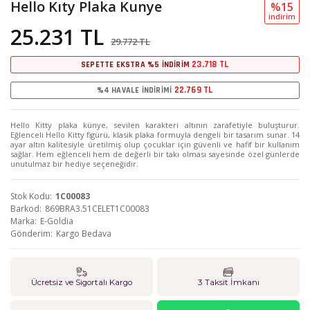
Hello Kıty Plaka Kunye
%15
i̇ndi̇ri̇m
25.231 TL
29.772 TL
23.718 TL
SEPETTE EKSTRA %5 İNDİRİM
22.769 TL
%4 HAVALE İNDİRİMİ
Hello Kitty plaka künye, sevilen karakteri altının zarafetiyle buluşturur.
Eğlenceli Hello Kitty figürü, klasik plaka formuyla dengeli bir tasarım sunar. 14
ayar altın kalitesiyle üretilmiş olup çocuklar için güvenli ve hafif bir kullanım
sağlar. Hem eğlenceli hem de değerli bir takı olması sayesinde özel günlerde
unutulmaz bir hediye seçeneğidir.
Stok Kodu
1C00083
Barkod
869BRA3.51CELET1C00083
Marka
E-Goldia
Gönderim
Kargo Bedava
Ücretsiz ve Sigortalı Kargo
3 Taksit İmkanı