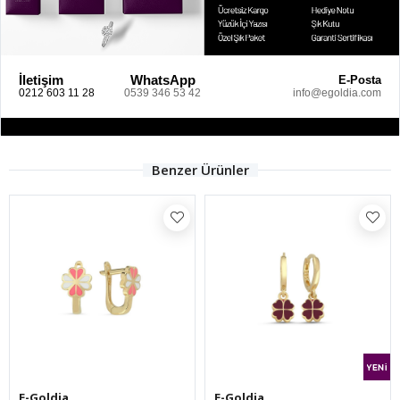
İletişim
WhatsApp
E-Posta
0212 603 11 28
0539 346 53 42
info@egoldia.com
Benzer Ürünler
E-Goldia
E-Goldia