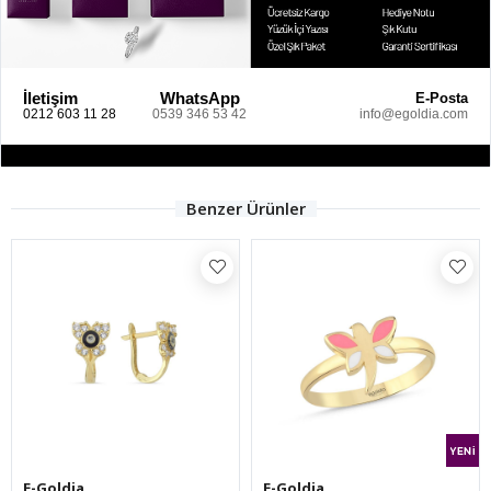
İletişim
WhatsApp
E-Posta
0212 603 11 28
0539 346 53 42
info@egoldia.com
Benzer Ürünler
E-Goldia
E-Goldia