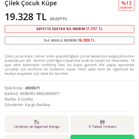
Çilek Çocuk Küpe
%13
i̇ndi̇ri̇m
19.328 TL
22.227 TL
17.707 TL
SEPETTE EKSTRA %5 İNDİRİM
16.999 TL
%4 HAVALE İNDİRİMİ
Çilek çocuk küpe, tekrar eden popülerliğiyle çocuk takılarının vazgeçilmezleri
arasında yer alır. Sevimli çilek figürü tasarıma sıcak ve neşeli bir hava katar. 14
ayar altın kalitesiyle üretilmiş olan bu küpe, güvenli kilit yapısı sayesinde
çocuklar için konforlu bir kullanım sunar. Hem sade hem de eğlenceli bir
hediye arayanlar için ideal bir tercihtir.
Stok Kodu
4000671
Barkod
869EAR2.6ING4000671
Marka
E-Goldia
Gönderim
Kargo Bedava
Ücretsiz ve Sigortalı Kargo
3 Taksit İmkanı