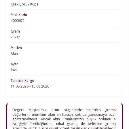
Çilek Çocuk Küpe
Stok Kodu
4000671
Gram
2.6 gr
Maden
Altın
Ayar
14K
Tahmini Kargo
11.08.2026 - 15.08.2026
Değerli Müşterimiz; ürün bilgilerinde belirtilen gramaj
değerlerini mümkün olan en hassas şekilde yansıtmaya özen
göstermekteyiz. Ancak altın ürünlerimizin büyük bölümü el
işçiliğiyle üretildiğinden, nihai gramaj ile belirtilen gramaj
arasında ±0,10 g gibi düşük oranlı farklılıklar oluşabilmektedir.