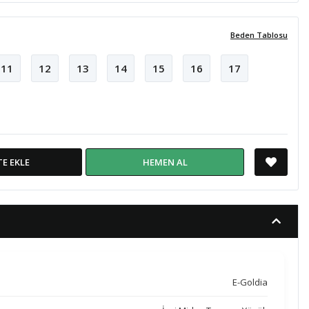
Beden Tablosu
11
12
13
14
15
16
17
TE EKLE
HEMEN AL
E-Goldia