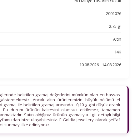
İnci Midye Tasarım Yüzük
2001076
2.75 gr
Altın
14K
10.08.2026 - 14.08.2026
lgilerinde belirtilen gramaj değerlerini mümkün olan en hassas
göstermekteyiz. Ancak altın ürünlerimizin büyük bölümü el
ihai gramaj ile belirtilen gramaj arasında ±0,10 g gibi düşük oranlı
edir. Bu durum ürünün kalitesini olumsuz etkilemez; tamamen
maktadır. Satın aldığınız ürünün gramajıyla ilgili detaylı bilgi
ayfamızdan bize ulaşabilirsiniz. E-Goldia Jewellery olarak şeffaf
imi sunmayı ilke ediniyoruz.