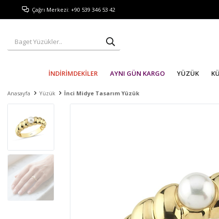
Çağrı Merkezi: +90 539 346 53 42
İNDİRİMDEKİLER
AYNI GÜN KARGO
YÜZÜK
K
Anasayfa
Yüzük
İnci Midye Tasarım Yüzük