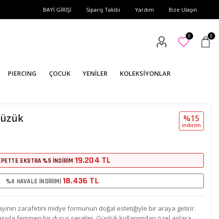
BAYİ GİRİŞİ
Sipariş Takibi
Yardım
Bize Ulaşın
0
0
PIERCING
ÇOCUK
YENİLER
KOLEKSİYONLAR
Yüzük
%15
i̇ndi̇ri̇m
19.204 TL
EPETTE EKSTRA %5 İNDİRİM
18.436 TL
%4 HAVALE İNDİRİMİ
ayının zarafetini midye formunun doğal estetiğiyle bir araya getirir.
sıyla feminen bir duruş sergiler. Günlük kullanımdan özel anlara