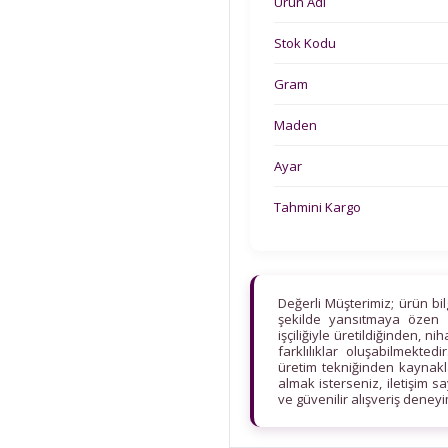
Ürün Adı
Stok Kodu
Gram
Maden
Ayar
Tahmini Kargo
Değerli Müşterimiz; ürün bi
şekilde yansıtmaya özen 
işçiliğiyle üretildiğinden, n
farklılıklar oluşabilmekt
üretim tekniğinden kaynaklan
almak isterseniz, iletişim s
ve güvenilir alışveriş deney