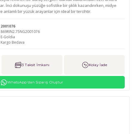
ar. İnci dokunuşu yüzüğe sofistike bir şıklık kazandırırken, midye
e anlamlı bir yüzük arayanlar için ideal bir tercihtir.
2001076
869RIN2.75NG2001076
E-Goldia
Kargo Bedava
3 Taksit İmkanı
Kolay İade
WhatsApp'dan Sipariş Oluştur