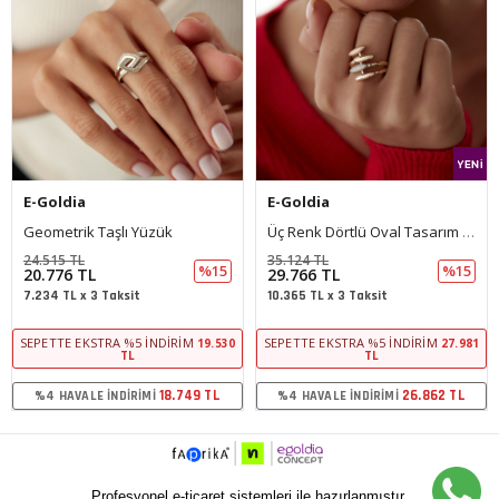
E-Goldia
E-Goldia
Geometrik Taşlı Yüzük
Üç Renk Dörtlü Oval Tasarım Yüzük
24.515 TL
35.124 TL
%15
%15
20.776 TL
29.766 TL
7.234 TL x 3 Taksit
10.365 TL x 3 Taksit
SEPETTE EKSTRA %5 İNDIRIM
SEPETTE EKSTRA %5 İNDIRIM
19.530
27.981
TL
TL
18.749 TL
26.862 TL
%4 HAVALE İNDIRIMI
%4 HAVALE İNDIRIMI
Profesyonel e-ticaret sistemleri ile hazırlanmıştır.