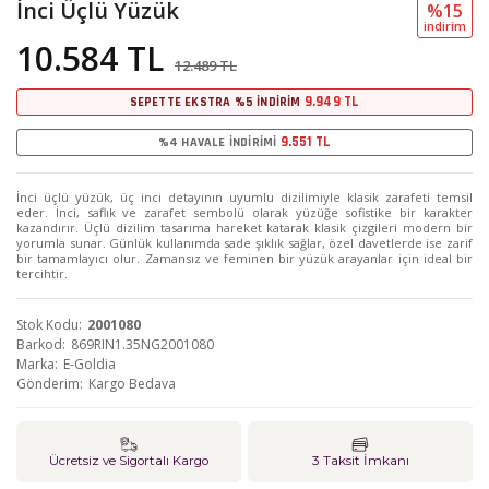
İnci Üçlü Yüzük
%15
i̇ndi̇ri̇m
10.584 TL
12.489 TL
9.949 TL
SEPETTE EKSTRA %5 İNDİRİM
9.551 TL
%4 HAVALE İNDİRİMİ
İnci üçlü yüzük, üç inci detayının uyumlu dizilimiyle klasik zarafeti temsil
eder. İnci, saflık ve zarafet sembolü olarak yüzüğe sofistike bir karakter
kazandırır. Üçlü dizilim tasarıma hareket katarak klasik çizgileri modern bir
yorumla sunar. Günlük kullanımda sade şıklık sağlar, özel davetlerde ise zarif
bir tamamlayıcı olur. Zamansız ve feminen bir yüzük arayanlar için ideal bir
tercihtir.
Stok Kodu
2001080
Barkod
869RIN1.35NG2001080
Marka
E-Goldia
Gönderim
Kargo Bedava
Ücretsiz ve Sigortalı Kargo
3 Taksit İmkanı