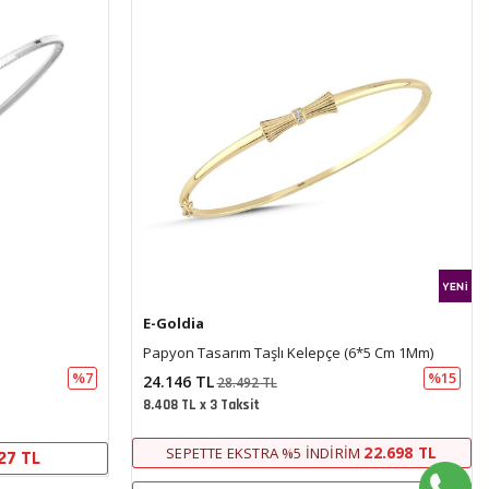
E-Goldia
*5 Cm 1Mm)
Taşlı Tasarım Kelepçe
%15
%15
45.572 TL
53.775 TL
15.868 TL x 3 Taksit
22.698 TL
42.840 TL
SEPETTE EKSTRA %5 İNDIRIM