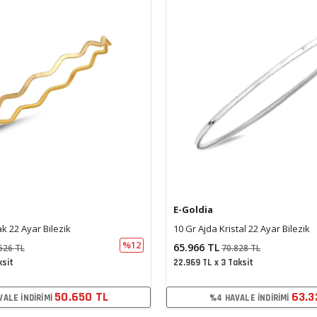
E-Goldia
tal 22 Ayar Bilezik
Papyon Tasarım Taşlı Kelepçe (6
%7
24.146 TL
828 TL
28.492 TL
aksit
8.408 TL x 3 Taksit
SEPETTE EKSTRA %5 İNDIRIM
63.327 TL
VALE İNDIRIMI