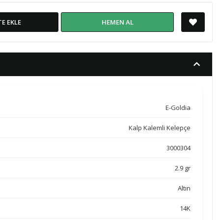
TE EKLE
HEMEN AL
E-Goldia
Kalp Kalemli Kelepçe
3000304
2.9 gr
Altın
14K