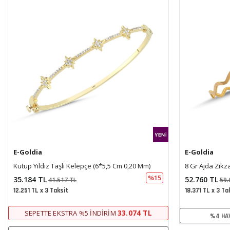
E-Goldia
E-Goldia
8 Gr Ajda Zikzak 22 Ayar Bilezik
10 Gr Ajda Kris
%12
52.760 TL
65.966 TL
59.626 TL
70.
18.371 TL x 3 Taksit
22.969 TL x 3 T
50.650 TL
%4 HAVALE İNDIRIMI
%4 HA