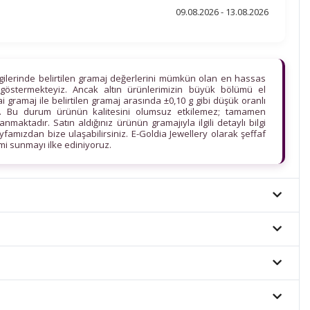
09.08.2026 - 13.08.2026
lgilerinde belirtilen gramaj değerlerini mümkün olan en hassas
göstermekteyiz. Ancak altın ürünlerimizin büyük bölümü el
ihai gramaj ile belirtilen gramaj arasında ±0,10 g gibi düşük oranlı
edir. Bu durum ürünün kalitesini olumsuz etkilemez; tamamen
maktadır. Satın aldığınız ürünün gramajıyla ilgili detaylı bilgi
ayfamızdan bize ulaşabilirsiniz. E-Goldia Jewellery olarak şeffaf
imi sunmayı ilke ediniyoruz.