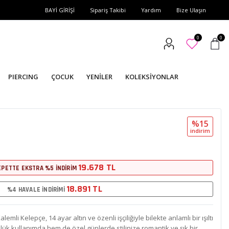
BAYİ GİRİŞİ
Sipariş Takibi
Yardım
Bize Ulaşın
0
0
PIERCING
ÇOCUK
YENİLER
KOLEKSİYONLAR
%15
i̇ndi̇ri̇m
19.678 TL
EPETTE EKSTRA %5 İNDİRİM
18.891 TL
%4 HAVALE İNDİRİMİ
lemli Kelepçe, 14 ayar altın ve özenli işçiliğiyle bilekte anlamlı bir ışıltı
lük kullanımda hem de özel günlerde stilinize romantik ve şık bir