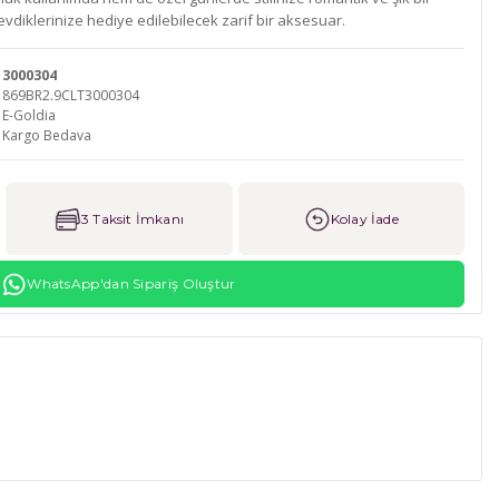
vdiklerinize hediye edilebilecek zarif bir aksesuar.
3000304
869BR2.9CLT3000304
E-Goldia
Kargo Bedava
3 Taksit İmkanı
Kolay İade
WhatsApp'dan Sipariş Oluştur