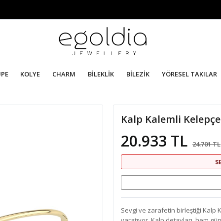
ÜPE
KOLYE
CHARM
BİLEKLİK
BİLEZİK
YÖRESEL TAKILAR
Kalp Kalemli Kelepçe
20.933 TL
24.701 TL
S
Sevgi ve zarafetin birleştiği Kalp Ka
yaratıyor. Kalp detayları, hem gün