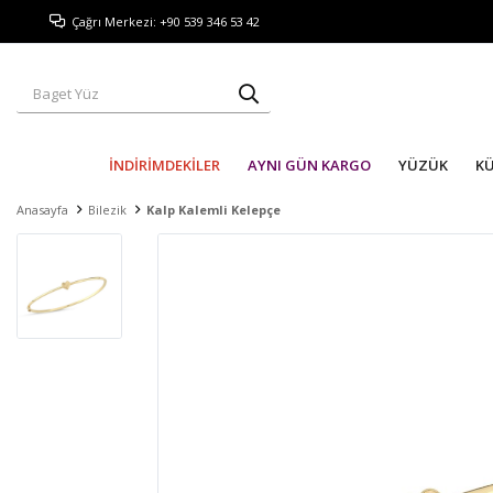
Çağrı Merkezi: +90 539 346 53 42
İNDİRİMDEKİLER
AYNI GÜN KARGO
YÜZÜK
K
Anasayfa
Bilezik
Kalp Kalemli Kelepçe