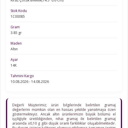
Kiraz Çocuk Bileklik(14.5*0.6 Cm)
Stok Kodu
1C00085
Gram
3.85 gr
Maden
Altın
Ayar
14K
Tahmini Kargo
10.08.2026 - 14.08.2026
Değerli Müşterimiz; ürün bilgilerinde belirtilen gramaj
değerlerini mümkün olan en hassas şekilde yansıtmaya özen
göstermekteyiz. Ancak altın ürünlerimizin büyük bölümü el
işçiliğiyle üretildiğinden, nihai gramaj ile belirtilen gramaj
arasında ±0,10 g gibi düşük oranlı farklılıklar oluşabilmektedir.
Bu durum ürünün kalitesini olumsuz etkilemez; tamamen üretim