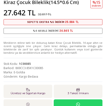
Kiraz Çocuk Bileklik(14.5*0.6 Cm)
%15
i̇ndi̇ri̇m
27.642 TL
32.617 TL
25.984 TL
SEPETTE EKSTRA %5 İNDİRİM
24.945 TL
%4 HAVALE İNDİRİMİ
Miniklerin stiline tatlı bir dokunuş katan Kiraz Çocuk Bileklik, 14 ayar altın ve
özenli işçiliğiyle öne çıkıyor. Canlı kiraz detayı, parmaklarda olduğu gibi
bileklerde de zarif bir ışıltı yaratıyor. Günlük kullanım veya özel günlerde
kendiniz ya da sevdiklerinize anlamlı bir hediye alternatifi.
Stok Kodu
1C00085
Barkod
869CC3.85K1C00085
Marka
E-Goldia
Gönderim
Kargo Bedava
Ücretsiz ve Sigortalı Kargo
3 Taksit İmkanı