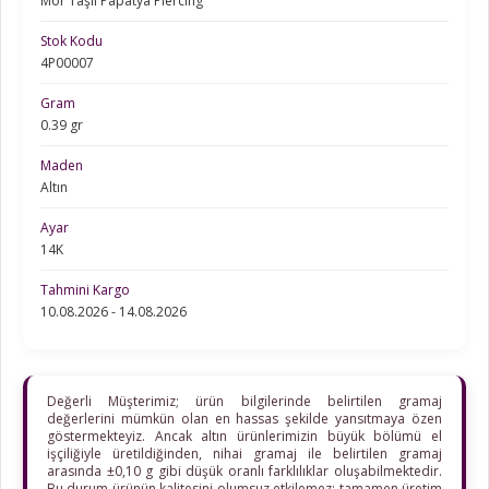
Mor Taşlı Papatya Piercing
Stok Kodu
4P00007
Gram
0.39 gr
Maden
Altın
Ayar
14K
Tahmini Kargo
10.08.2026 - 14.08.2026
Değerli Müşterimiz; ürün bilgilerinde belirtilen gramaj
değerlerini mümkün olan en hassas şekilde yansıtmaya özen
göstermekteyiz. Ancak altın ürünlerimizin büyük bölümü el
işçiliğiyle üretildiğinden, nihai gramaj ile belirtilen gramaj
arasında ±0,10 g gibi düşük oranlı farklılıklar oluşabilmektedir.
Bu durum ürünün kalitesini olumsuz etkilemez; tamamen üretim