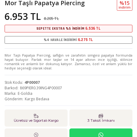
Mor Taşlı Papatya Piercing
%15
i̇ndi̇ri̇m
6.953 TL
8.205 TL
6.536 TL
SEPETTE EKSTRA %5 İNDİRİM
6.275 TL
%4 HAVALE İNDİRİMİ
Mor Taşlı Papatya Piercing, saflığın ve zarafetin simgesi papatya formunda
hayat buluyor. Parlak mor taşlar ve 14 ayar altının ince işçiliği, stilinize
romantik ve anlamlı bir dokunuş katıyor. Zamansız, özel ve anlam yüklü bir
hediye seçeneği olarak ideal.
Stok Kodu
4P00007
Barkod
869PIER0.39ING4P00007
Marka
E-Goldia
Gönderim
Kargo Bedava
Ücretsiz ve Sigortalı Kargo
3 Taksit İmkanı