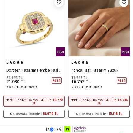
E-Goldia
E-Goldia
örtgen Tasarım Pembe Taşlı Yüzük
Yonca Taşlı Tasarım Yüzük
Nal Taşlı Yüzük
19.768 TL
15.815 TL
5
%15
%15
16.753 TL
13.402 TL
5.833 TL x 3 Taksit
4.667 TL x 3 Taksit
SEPETTE EKSTRA %5 İNDIRIM
SEPETTE EKSTRA %5 İNDIRIM
770
15.748
12.5
TL
TL
L
15.118 TL
12.095 TL
%4 HAVALE İNDIRIMI
%4 HAVALE İNDIRIMI