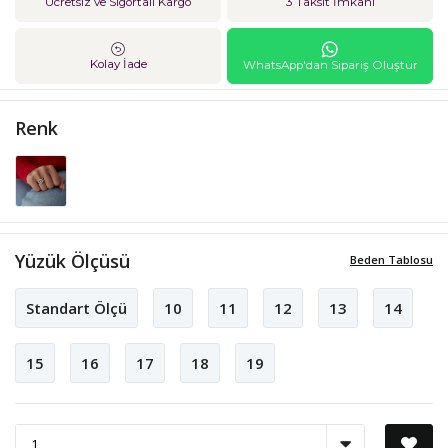
Ücretsiz ve Sigortalı Kargo
3 Taksit İmkanı
Kolay İade
WhatsApp'dan Sipariş Oluştur
Renk
Yüzük Ölçüsü
Beden Tablosu
Standart Ölçü
10
11
12
13
14
15
16
17
18
19