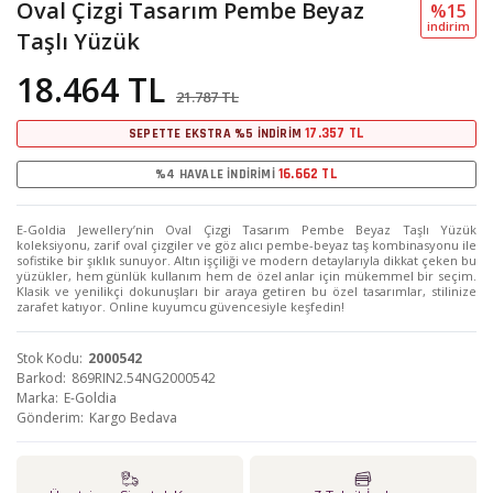
Oval Çizgi Tasarım Pembe Beyaz
%15
i̇ndi̇ri̇m
Taşlı Yüzük
18.464 TL
21.787 TL
17.357 TL
SEPETTE EKSTRA %5 İNDİRİM
16.662 TL
%4 HAVALE İNDİRİMİ
E-Goldia Jewellery’nin Oval Çizgi Tasarım Pembe Beyaz Taşlı Yüzük
koleksiyonu, zarif oval çizgiler ve göz alıcı pembe-beyaz taş kombinasyonu ile
sofistike bir şıklık sunuyor. Altın işçiliği ve modern detaylarıyla dikkat çeken bu
yüzükler, hem günlük kullanım hem de özel anlar için mükemmel bir seçim.
Klasik ve yenilikçi dokunuşları bir araya getiren bu özel tasarımlar, stilinize
zarafet katıyor. Online kuyumcu güvencesiyle keşfedin!
Stok Kodu
2000542
Barkod
869RIN2.54NG2000542
Marka
E-Goldia
Gönderim
Kargo Bedava