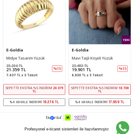
a
E-Goldia
E-Goldia
sarım Yüzük
Mavi Taşlı Köşeli Yüzük
L
23.483 TL
10.259 TL
%15
%15
TL
19.901 TL
8.694 TL
x 3 Taksit
6.930 TL x 3 Taksit
3.027 TL x 
KSTRA %5 İNDIRIM
SEPETTE EKSTRA %5 İNDIRIM
SEPETTE EK
20.079
18.708
TL
TL
19.276 TL
17.959 TL
LE İNDIRIMI
%4 HAVALE İNDIRIMI
%4 HAVAL
Profesyonel e-ticaret sistemleri ile hazırlanmıştır.