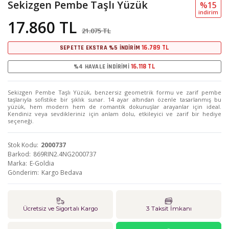
Sekizgen Pembe Taşlı Yüzük
%15
i̇ndi̇ri̇m
17.860 TL
21.075 TL
16.789 TL
SEPETTE EKSTRA %5 İNDİRİM
16.118 TL
%4 HAVALE İNDİRİMİ
Sekizgen Pembe Taşlı Yüzük, benzersiz geometrik formu ve zarif pembe
taşlarıyla sofistike bir şıklık sunar. 14 ayar altından özenle tasarlanmış bu
yüzük, hem modern hem de romantik dokunuşlar arayanlar için ideal.
Kendiniz veya sevdikleriniz için anlam dolu, etkileyici ve zarif bir hediye
seçeneği.
Stok Kodu
2000737
Barkod
869RIN2.4NG2000737
Marka
E-Goldia
Gönderim
Kargo Bedava
Ücretsiz ve Sigortalı Kargo
3 Taksit İmkanı