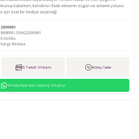
r dokunuş katarken, kendinizi ifade etmenin özgün ve anlamlı yolunu
z için özel bir hediye seçeneği.
2000961
869RIN1.35NG2000961
E-Goldia
Kargo Bedava
3 Taksit İmkanı
Kolay İade
WhatsApp'dan Sipariş Oluştur