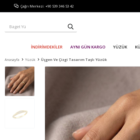
Çağrı Merkezi: +90 539 346 53 42
İNDİRİMDEKİLER
AYNI GÜN KARGO
YÜZÜK
K
Anasayfa
Yüzük
Üçgen Ve Çizgi Tasarım Taşlı Yüzük