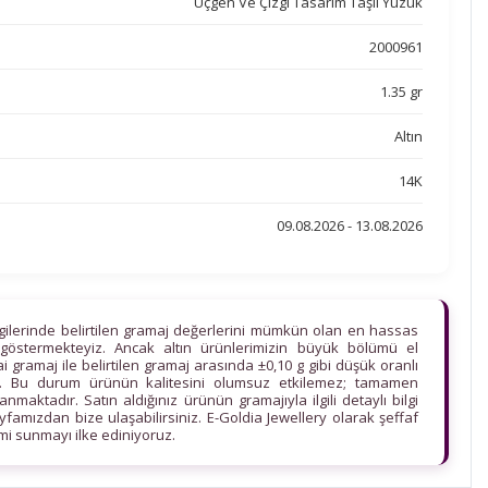
Üçgen Ve Çizgi Tasarım Taşlı Yüzük
2000961
1.35 gr
Altın
14K
09.08.2026 - 13.08.2026
lgilerinde belirtilen gramaj değerlerini mümkün olan en hassas
göstermekteyiz. Ancak altın ürünlerimizin büyük bölümü el
ihai gramaj ile belirtilen gramaj arasında ±0,10 g gibi düşük oranlı
edir. Bu durum ürünün kalitesini olumsuz etkilemez; tamamen
maktadır. Satın aldığınız ürünün gramajıyla ilgili detaylı bilgi
ayfamızdan bize ulaşabilirsiniz. E-Goldia Jewellery olarak şeffaf
imi sunmayı ilke ediniyoruz.