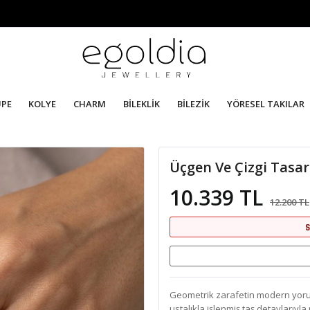
ÜPE
KOLYE
CHARM
BİLEKLİK
BİLEZİK
YÖRESEL TAKILAR
Üçgen Ve Çizgi Tasar
10.339 TL
12.200 TL
S
Geometrik zarafetin modern yorumu
ustalıkla işlenmiş taş detaylarıyl