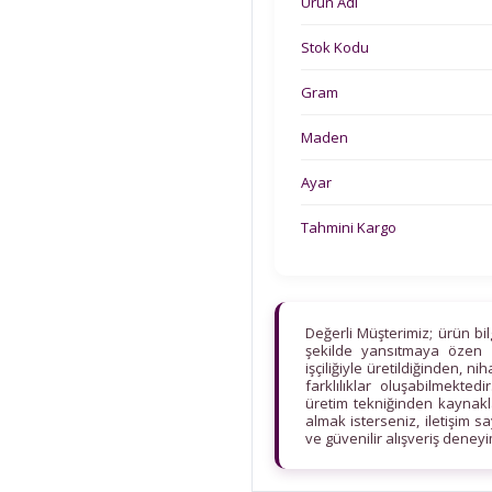
Ürün Adı
Stok Kodu
Gram
Maden
Ayar
Tahmini Kargo
Değerli Müşterimiz; ürün bi
şekilde yansıtmaya özen 
işçiliğiyle üretildiğinden, n
farklılıklar oluşabilmekt
üretim tekniğinden kaynaklan
almak isterseniz, iletişim s
ve güvenilir alışveriş deney