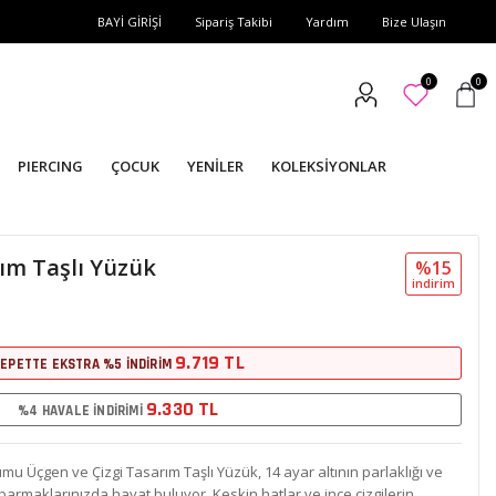
BAYİ GİRİŞİ
Sipariş Takibi
Yardım
Bize Ulaşın
0
0
PIERCING
ÇOCUK
YENİLER
KOLEKSİYONLAR
ım Taşlı Yüzük
%15
i̇ndi̇ri̇m
9.719 TL
EPETTE EKSTRA %5 İNDİRİM
9.330 TL
%4 HAVALE İNDİRİMİ
 Üçgen ve Çizgi Tasarım Taşlı Yüzük, 14 ayar altının parlaklığı ve
a parmaklarınızda hayat buluyor. Keskin hatlar ve ince çizgilerin