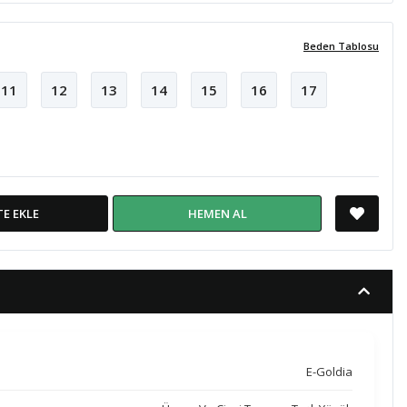
Beden Tablosu
11
12
13
14
15
16
17
TE EKLE
HEMEN AL
E-Goldia