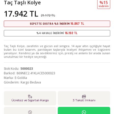
Taç Taşlı Kolye
%15
i̇ndi̇ri̇m
17.942 TL
21.172 TL
16.867 TL
SEPETTE EKSTRA %5 İNDİRİM
16.192 TL
%4 HAVALE İNDİRİMİ
Taç Taşlı Kolye, zarafetin ve gücün asil simgesi. 14 ayar altın işçiliğiyle hayat
bulan bu özel tasarım, parıldayan taşlarıyla kraliyet ihtişamını ve özgüveni
yansıtıyor. Kendiniz ya da sevdikleriniz için, prestij ve anlamı bir arada sunan
unutulmaz bir hediye seçeneği.
Stok Kodu
5000023
Barkod
869NEC2.41KLACE5000023
Marka
E-Goldia
Gönderim
Kargo Bedava
Ücretsiz ve Sigortalı Kargo
3 Taksit İmkanı