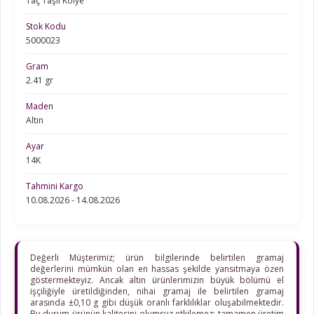
Taç Taşlı Kolye
Stok Kodu
5000023
Gram
2.41 gr
Maden
Altın
Ayar
14K
Tahmini Kargo
10.08.2026 - 14.08.2026
Değerli Müşterimiz; ürün bilgilerinde belirtilen gramaj
değerlerini mümkün olan en hassas şekilde yansıtmaya özen
göstermekteyiz. Ancak altın ürünlerimizin büyük bölümü el
işçiliğiyle üretildiğinden, nihai gramaj ile belirtilen gramaj
arasında ±0,10 g gibi düşük oranlı farklılıklar oluşabilmektedir.
Bu durum ürünün kalitesini olumsuz etkilemez; tamamen üretim