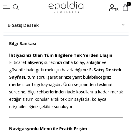
0
TR
E-Satış Destek
Bilgi Bankası
Bilgi Bankası
Ücretsiz Gönderim
İhtiyacınız Olan Tüm Bilgilere Tek Yerden Ulaşın
E-ticaret alışveriş sürecinizi daha kolay, anlaşılır ve
Taksit Seçenekleri
güvenilir hale getirmek için hazırladığımız
E-Satış Destek
Teslimat Süreci
Sayfası
, tüm soru işaretlerinize yanıt bulabileceğiniz
merkezi bir bilgi kaynağıdır. Ürün seçiminden teslimat
İptal, İade ve Değişim
sürecine, ölçü rehberlerinden iade koşullarına kadar merak
Yüzük Ölçüsü
ettiğiniz tüm konular artık tek bir sayfada, kolayca
erişebileceğiniz şekilde sunuluyor.
Kolye Ölçüsü
Bilezik Ölçüsü
Navigasyonlu Menü ile Pratik Erişim