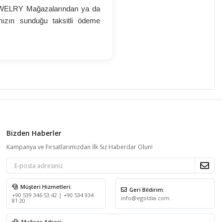
JEWELRY Mağazalarından ya da
anızın sunduğu taksitli ödeme
Bizden Haberler
Kampanya ve Fırsatlarımızdan İlk Siz Haberdar Olun!
Müşteri Hizmetleri:
Geri Bildirim:
+90 539 346 53 42 | +90 534 934
info@egoldia.com
81 20
Mağaza Adresi: