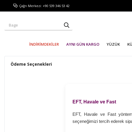
Çağrı Merkezi: +90 539 346 53 42
İNDİRİMDEKİLER
AYNI GÜN KARGO
YÜZÜK
K
Ödeme Seçenekleri
EFT, Havale ve Fast
EFT, Havale ve Fast yöntemi
seçeneğimizi tercih ederek sipa