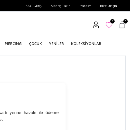
BAYİ GİRİŞİ
Sipariş Takibi
Yardım
Bize Ulaşın
0
0
PIERCING
ÇOCUK
YENİLER
KOLEKSİYONLAR
artı yerine havale ile ödeme
z.