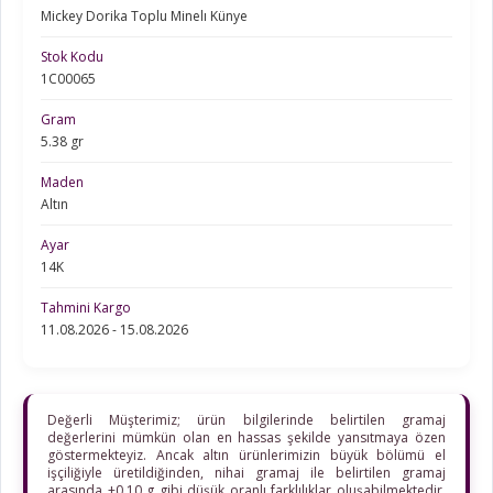
Mickey Dorika Toplu Minelı Künye
Stok Kodu
1C00065
Gram
5.38 gr
Maden
Altın
Ayar
14K
Tahmini Kargo
11.08.2026 - 15.08.2026
Değerli Müşterimiz; ürün bilgilerinde belirtilen gramaj
değerlerini mümkün olan en hassas şekilde yansıtmaya özen
göstermekteyiz. Ancak altın ürünlerimizin büyük bölümü el
işçiliğiyle üretildiğinden, nihai gramaj ile belirtilen gramaj
arasında ±0,10 g gibi düşük oranlı farklılıklar oluşabilmektedir.