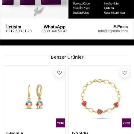
İletişim
WhatsApp
E-Posta
0212 603 11 28
0539 346 53 42
info@egoldia.com
Benzer Ürünler
E-Goldia
E-Goldia