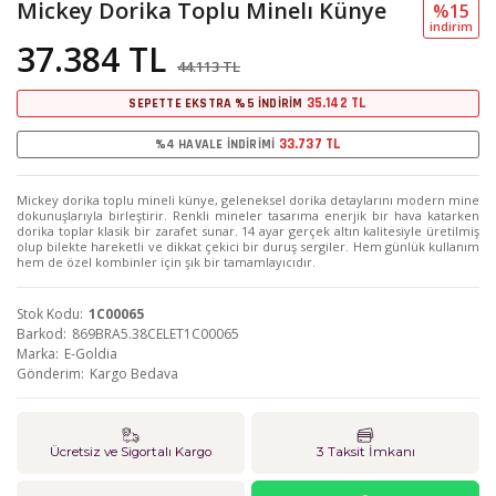
Mickey Dorika Toplu Minelı Künye
%15
i̇ndi̇ri̇m
37.384 TL
44.113 TL
35.142 TL
SEPETTE EKSTRA %5 İNDİRİM
33.737 TL
%4 HAVALE İNDİRİMİ
Mickey dorika toplu mineli künye, geleneksel dorika detaylarını modern mine
dokunuşlarıyla birleştirir. Renkli mineler tasarıma enerjik bir hava katarken
dorika toplar klasik bir zarafet sunar. 14 ayar gerçek altın kalitesiyle üretilmiş
olup bilekte hareketli ve dikkat çekici bir duruş sergiler. Hem günlük kullanım
hem de özel kombinler için şık bir tamamlayıcıdır.
Stok Kodu
1C00065
Barkod
869BRA5.38CELET1C00065
Marka
E-Goldia
Gönderim
Kargo Bedava
Ücretsiz ve Sigortalı Kargo
3 Taksit İmkanı