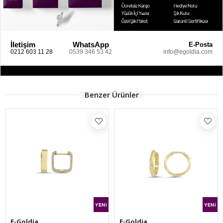
İletişim
WhatsApp
E-Posta
0212 603 11 28
0539 346 53 42
info@egoldia.com
Benzer Ürünler
E-Goldia
E-Goldia