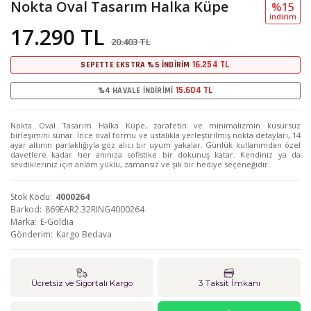
Nokta Oval Tasarım Halka Küpe
%15
i̇ndi̇ri̇m
17.290 TL
20.403 TL
16.254 TL
SEPETTE EKSTRA %5 İNDİRİM
15.604 TL
%4 HAVALE İNDİRİMİ
Nokta Oval Tasarım Halka Küpe, zarafetin ve minimalizmin kusursuz
birleşimini sunar. İnce oval formu ve ustalıkla yerleştirilmiş nokta detayları, 14
ayar altının parlaklığıyla göz alıcı bir uyum yakalar. Günlük kullanımdan özel
davetlere kadar her anınıza sofistike bir dokunuş katar. Kendiniz ya da
sevdikleriniz için anlam yüklü, zamansız ve şık bir hediye seçeneğidir.
Stok Kodu
4000264
Barkod
869EAR2.32RING4000264
Marka
E-Goldia
Gönderim
Kargo Bedava
Ücretsiz ve Sigortalı Kargo
3 Taksit İmkanı