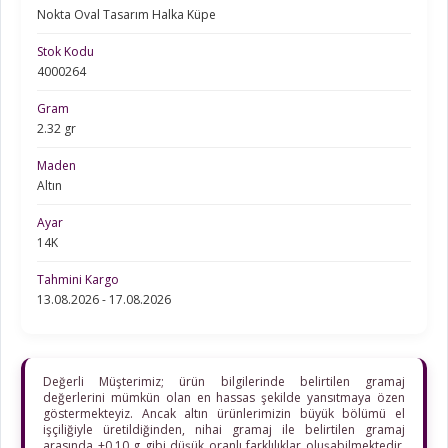
Nokta Oval Tasarım Halka Küpe
Stok Kodu
4000264
Gram
2.32 gr
Maden
Altın
Ayar
14K
Tahmini Kargo
13.08.2026 - 17.08.2026
Değerli Müşterimiz; ürün bilgilerinde belirtilen gramaj
değerlerini mümkün olan en hassas şekilde yansıtmaya özen
göstermekteyiz. Ancak altın ürünlerimizin büyük bölümü el
işçiliğiyle üretildiğinden, nihai gramaj ile belirtilen gramaj
arasında ±0,10 g gibi düşük oranlı farklılıklar oluşabilmektedir.