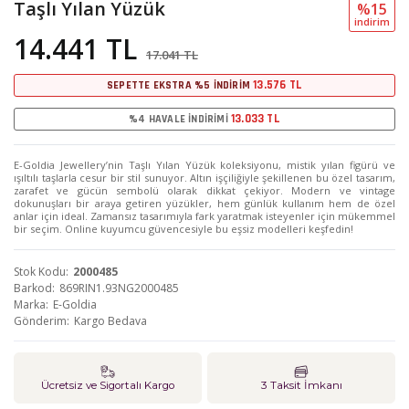
Taşlı Yılan Yüzük
%15
i̇ndi̇ri̇m
14.441 TL
17.041 TL
13.576 TL
SEPETTE EKSTRA %5 İNDİRİM
13.033 TL
%4 HAVALE İNDİRİMİ
E-Goldia Jewellery’nin Taşlı Yılan Yüzük koleksiyonu, mistik yılan figürü ve
ışıltılı taşlarla cesur bir stil sunuyor. Altın işçiliğiyle şekillenen bu özel tasarım,
zarafet ve gücün sembolü olarak dikkat çekiyor. Modern ve vintage
dokunuşları bir araya getiren yüzükler, hem günlük kullanım hem de özel
anlar için ideal. Zamansız tasarımıyla fark yaratmak isteyenler için mükemmel
bir seçim. Online kuyumcu güvencesiyle bu eşsiz modelleri keşfedin!
Stok Kodu
2000485
Barkod
869RIN1.93NG2000485
Marka
E-Goldia
Gönderim
Kargo Bedava
Ücretsiz ve Sigortalı Kargo
3 Taksit İmkanı