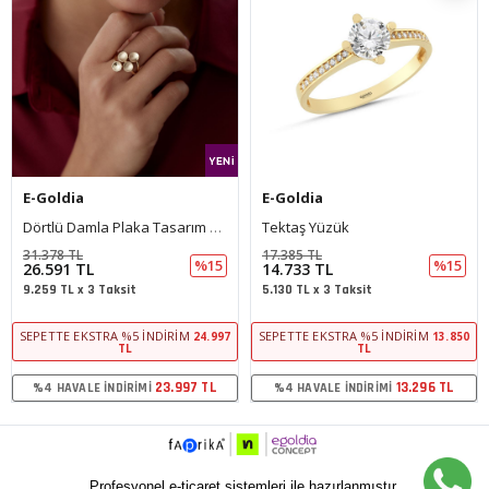
E-Goldia
E-Goldia
Dörtlü Damla Plaka Tasarım Üç Renk Yüzük
Tektaş Yüzük
31.378 TL
17.385 TL
%15
%15
26.591 TL
14.733 TL
9.259 TL x 3 Taksit
5.130 TL x 3 Taksit
SEPETTE EKSTRA %5 İNDIRIM
SEPETTE EKSTRA %5 İNDIRIM
24.997
13.850
TL
TL
23.997 TL
13.296 TL
%4 HAVALE İNDIRIMI
%4 HAVALE İNDIRIMI
Profesyonel e-ticaret sistemleri ile hazırlanmıştır.